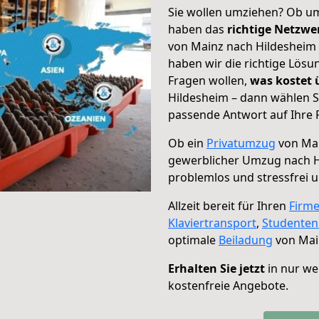
Sie wollen umziehen? Ob um
haben das
richtige Netzw
von Mainz nach Hildesheim 
haben wir die richtige Lösu
Fragen wollen,
was kostet
Hildesheim – dann wählen S
passende Antwort auf Ihre 
Ob ein
Privatumzug
von Mai
gewerblicher Umzug nach 
problemlos und stressfrei 
Allzeit bereit für Ihren
Firm
Klaviertransport
,
Studente
optimale
Beiladung
von Mai
Erhalten Sie jetzt
in nur we
kostenfreie Angebote.