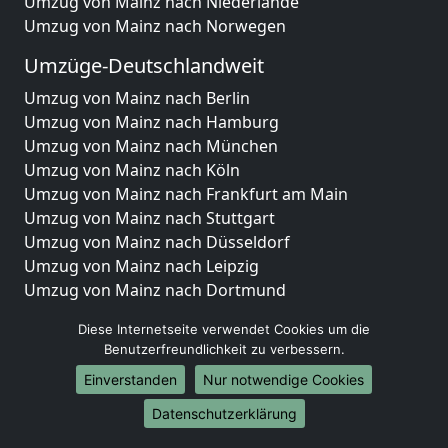
Umzug von Mainz nach Niederlande
Umzug von Mainz nach Norwegen
Umzüge-Deutschlandweit
Umzug von Mainz nach Berlin
Umzug von Mainz nach Hamburg
Umzug von Mainz nach München
Umzug von Mainz nach Köln
Umzug von Mainz nach Frankfurt am Main
Umzug von Mainz nach Stuttgart
Umzug von Mainz nach Düsseldorf
Umzug von Mainz nach Leipzig
Umzug von Mainz nach Dortmund
Umzug von Mainz nach Essen
Diese Internetseite verwendet Cookies um die
Umzug von Mainz nach Bremen
Benutzerfreundlichkeit zu verbessern.
Umzug von Mainz nach Dresden
Einverstanden
Nur notwendige Cookies
Umzug von Mainz nach Hannover
Umzug von Mainz nach Nürnberg
Datenschutzerklärung
Umzug von Mainz nach Duisburg