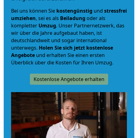
Bei uns können Sie
kostengünstig
und
stressfrei
umziehen
, sei es als
Beiladung
oder als
kompletter
Umzug
. Unser Partnernetzwerk, das
wir über die Jahre aufgebaut haben, ist
deutschlandweit und sogar international
unterwegs.
Holen Sie sich jetzt kostenlose
Angebote
und erhalten Sie einen ersten
Überblick über die Kosten für Ihren Umzug.
Kostenlose Angebote erhalten