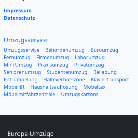
Impressum
Datenschutz
Umzugsservice
Umzugsservice
Behördenumzug
Büroumzug
Fernumzug
Firmenumzug
Laborumzug
Mini Umzug
Praxisumzug
Privatumzug
Seniorenumzug
Studentenumzug
Beiladung
Entrümpelung
Halteverbotszone
Klaviertransport
Möbellift
Haushaltsauflösung
Möbeltaxi
Möbelmitfahrzentrale
Umzugskartons
Europa-Umzüge