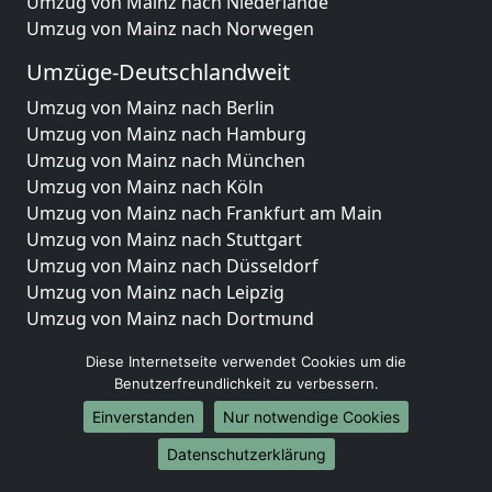
Umzug von Mainz nach Niederlande
Umzug von Mainz nach Norwegen
Umzüge-Deutschlandweit
Umzug von Mainz nach Berlin
Umzug von Mainz nach Hamburg
Umzug von Mainz nach München
Umzug von Mainz nach Köln
Umzug von Mainz nach Frankfurt am Main
Umzug von Mainz nach Stuttgart
Umzug von Mainz nach Düsseldorf
Umzug von Mainz nach Leipzig
Umzug von Mainz nach Dortmund
Umzug von Mainz nach Essen
Diese Internetseite verwendet Cookies um die
Umzug von Mainz nach Bremen
Benutzerfreundlichkeit zu verbessern.
Umzug von Mainz nach Dresden
Einverstanden
Nur notwendige Cookies
Umzug von Mainz nach Hannover
Umzug von Mainz nach Nürnberg
Datenschutzerklärung
Umzug von Mainz nach Duisburg