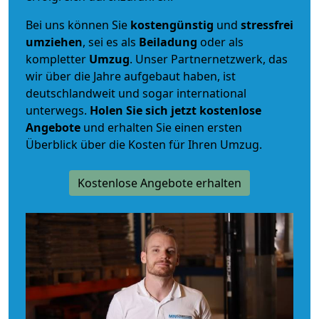
Bei uns können Sie
kostengünstig
und
stressfrei
umziehen
, sei es als
Beiladung
oder als
kompletter
Umzug
. Unser Partnernetzwerk, das
wir über die Jahre aufgebaut haben, ist
deutschlandweit und sogar international
unterwegs.
Holen Sie sich jetzt kostenlose
Angebote
und erhalten Sie einen ersten
Überblick über die Kosten für Ihren Umzug.
Kostenlose Angebote erhalten