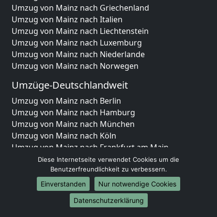
Umzug von Mainz nach Griechenland
Umzug von Mainz nach Italien
Umzug von Mainz nach Liechtenstein
Umzug von Mainz nach Luxemburg
Umzug von Mainz nach Niederlande
Umzug von Mainz nach Norwegen
Umzüge-Deutschlandweit
Umzug von Mainz nach Berlin
Umzug von Mainz nach Hamburg
Umzug von Mainz nach München
Umzug von Mainz nach Köln
Umzug von Mainz nach Frankfurt am Main
Umzug von Mainz nach Stuttgart
Diese Internetseite verwendet Cookies um die
Umzug von Mainz nach Düsseldorf
Benutzerfreundlichkeit zu verbessern.
Umzug von Mainz nach Leipzig
Einverstanden
Nur notwendige Cookies
Umzug von Mainz nach Dortmund
Datenschutzerklärung
Umzug von Mainz nach Essen
Umzug von Mainz nach Bremen