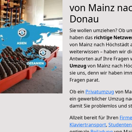
von Mainz nac
Donau
Sie wollen umziehen? Ob um
haben das
richtige Netzw
von Mainz nach Höchstädt a
weiterwissen – haben wir di
Antworten auf Ihre Fragen 
Umzug
von Mainz nach Höc
sie uns, denn wir haben im
Fragen parat.
Ob ein
Privatumzug
von Mai
ein gewerblicher Umzug na
damit Sie problemlos und s
Allzeit bereit für Ihren
Firm
Klaviertransport
,
Studente
optimale
Beiladung
von Mai