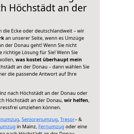
h Höchstädt an der
 die Ecke oder deutschlandweit – wir
erk
an unserer Seite, wenn es Umzüge
n der Donau geht! Wenn Sie nicht
e richtige Lösung für Sie! Wenn Sie
wollen,
was kostet überhaupt mein
hstädt an der Donau – dann wählen Sie
mer die passende Antwort auf Ihre
nz nach Höchstädt an der Donau oder
ch Höchstädt an der Donau,
wir helfen
,
tressfrei umziehen können.
enumzug
,
Seniorenumzug
,
Tresor
– &
numzug
in Mainz,
Fernumzug
oder eine
nz nach Höchstädt an der Donau.