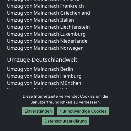
Umzug von Mainz nach Frankreich
Umzug von Mainz nach Griechenland
Umzug von Mainz nach Italien
Umzug von Mainz nach Liechtenstein
Umzug von Mainz nach Luxemburg
Umzug von Mainz nach Niederlande
Umzug von Mainz nach Norwegen
Umzüge-Deutschlandweit
Umzug von Mainz nach Berlin
Umzug von Mainz nach Hamburg
Umzug von Mainz nach München
Umzug von Mainz nach Köln
Umzug von Mainz nach Frankfurt am Main
Diese Internetseite verwendet Cookies um die
Benutzerfreundlichkeit zu verbessern.
Umzug von Mainz nach Stuttgart
Umzug von Mainz nach Düsseldorf
Einverstanden
Nur notwendige Cookies
Umzug von Mainz nach Leipzig
Datenschutzerklärung
Umzug von Mainz nach Dortmund