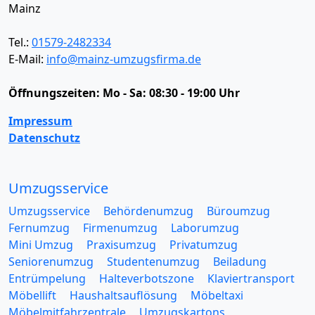
Mainz
Tel.:
01579-2482334
E-Mail:
info@mainz-umzugsfirma.de
Öffnungszeiten:
Mo - Sa: 08:30 - 19:00 Uhr
Impressum
Datenschutz
Umzugsservice
Umzugsservice
Behördenumzug
Büroumzug
Fernumzug
Firmenumzug
Laborumzug
Mini Umzug
Praxisumzug
Privatumzug
Seniorenumzug
Studentenumzug
Beiladung
Entrümpelung
Halteverbotszone
Klaviertransport
Möbellift
Haushaltsauflösung
Möbeltaxi
Möbelmitfahrzentrale
Umzugskartons