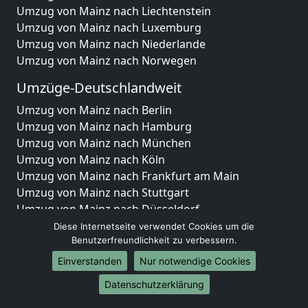
Umzug von Mainz nach Liechtenstein
Umzug von Mainz nach Luxemburg
Umzug von Mainz nach Niederlande
Umzug von Mainz nach Norwegen
Umzüge-Deutschlandweit
Umzug von Mainz nach Berlin
Umzug von Mainz nach Hamburg
Umzug von Mainz nach München
Umzug von Mainz nach Köln
Umzug von Mainz nach Frankfurt am Main
Umzug von Mainz nach Stuttgart
Umzug von Mainz nach Düsseldorf
Umzug von Mainz nach Leipzig
Diese Internetseite verwendet Cookies um die
Umzug von Mainz nach Dortmund
Benutzerfreundlichkeit zu verbessern.
Umzug von Mainz nach Essen
Einverstanden
Nur notwendige Cookies
Umzug von Mainz nach Bremen
Datenschutzerklärung
Umzug von Mainz nach Dresden
Umzug von Mainz nach Hannover