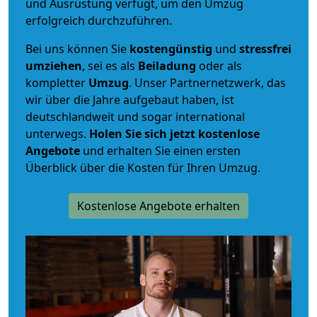
und Ausrüstung verfügt, um den Umzug
erfolgreich durchzuführen.
Bei uns können Sie
kostengünstig
und
stressfrei
umziehen
, sei es als
Beiladung
oder als
kompletter
Umzug
. Unser Partnernetzwerk, das
wir über die Jahre aufgebaut haben, ist
deutschlandweit und sogar international
unterwegs.
Holen Sie sich jetzt kostenlose
Angebote
und erhalten Sie einen ersten
Überblick über die Kosten für Ihren Umzug.
Kostenlose Angebote erhalten