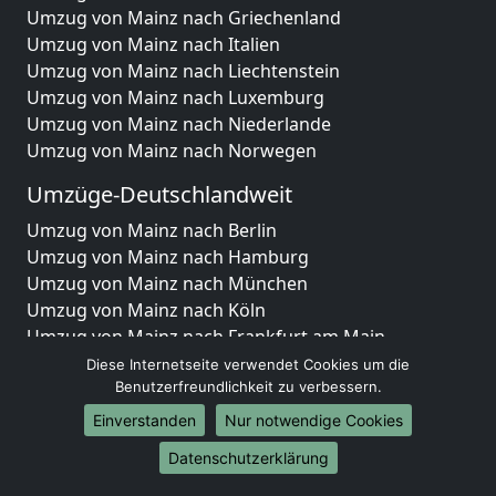
Umzug von Mainz nach Griechenland
Umzug von Mainz nach Italien
Umzug von Mainz nach Liechtenstein
Umzug von Mainz nach Luxemburg
Umzug von Mainz nach Niederlande
Umzug von Mainz nach Norwegen
Umzüge-Deutschlandweit
Umzug von Mainz nach Berlin
Umzug von Mainz nach Hamburg
Umzug von Mainz nach München
Umzug von Mainz nach Köln
Umzug von Mainz nach Frankfurt am Main
Umzug von Mainz nach Stuttgart
Diese Internetseite verwendet Cookies um die
Umzug von Mainz nach Düsseldorf
Benutzerfreundlichkeit zu verbessern.
Umzug von Mainz nach Leipzig
Einverstanden
Nur notwendige Cookies
Umzug von Mainz nach Dortmund
Datenschutzerklärung
Umzug von Mainz nach Essen
Umzug von Mainz nach Bremen