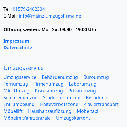
Tel.:
01579-2482334
E-Mail:
info@mainz-umzugsfirma.de
Öffnungszeiten:
Mo - Sa: 08:30 - 19:00 Uhr
Impressum
Datenschutz
Umzugsservice
Umzugsservice
Behördenumzug
Büroumzug
Fernumzug
Firmenumzug
Laborumzug
Mini Umzug
Praxisumzug
Privatumzug
Seniorenumzug
Studentenumzug
Beiladung
Entrümpelung
Halteverbotszone
Klaviertransport
Möbellift
Haushaltsauflösung
Möbeltaxi
Möbelmitfahrzentrale
Umzugskartons