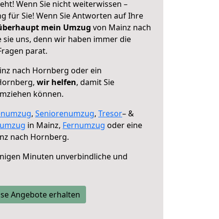
ht! Wenn Sie nicht weiterwissen –
ng für Sie! Wenn Sie Antworten auf Ihre
 überhaupt mein Umzug
von Mainz nach
 sie uns, denn wir haben immer die
Fragen parat.
nz nach Hornberg oder ein
Hornberg,
wir helfen
, damit Sie
umziehen können.
enumzug
,
Seniorenumzug
,
Tresor
– &
numzug
in Mainz,
Fernumzug
oder eine
nz nach Hornberg.
nigen Minuten unverbindliche und
se Angebote erhalten