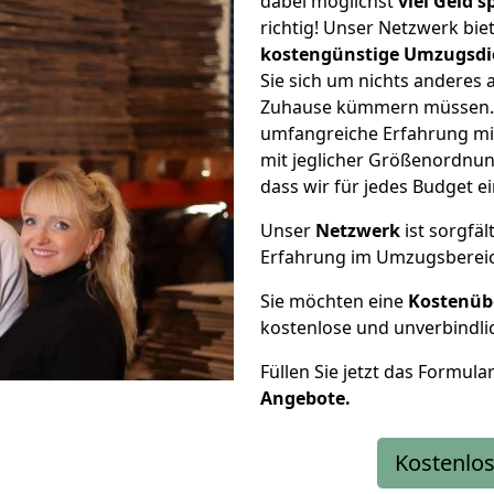
dabei möglichst
viel Geld 
richtig! Unser Netzwerk bi
kostengünstige Umzugsdi
Sie sich um nichts anderes 
Zuhause kümmern müssen. W
umfangreiche Erfahrung m
mit jeglicher Größenordnun
dass wir für jedes Budget 
Unser
Netzwerk
ist sorgfäl
Erfahrung im Umzugsberei
Sie möchten eine
Kostenüb
kostenlose und unverbindli
Füllen Sie jetzt das Formula
Angebote.
Kostenlos