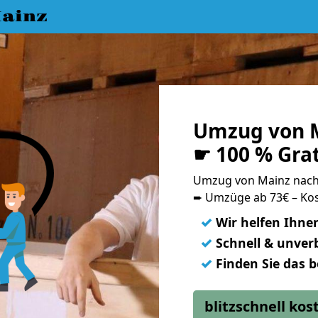
ainz
Umzug von M
☛ 100 % Gra
Umzug von Mainz nac
➨ Umzüge ab 73€ – Kos
✓
Wir helfen Ihne
✓
Schnell & unverb
✓
Finden Sie das 
blitzschnell ko