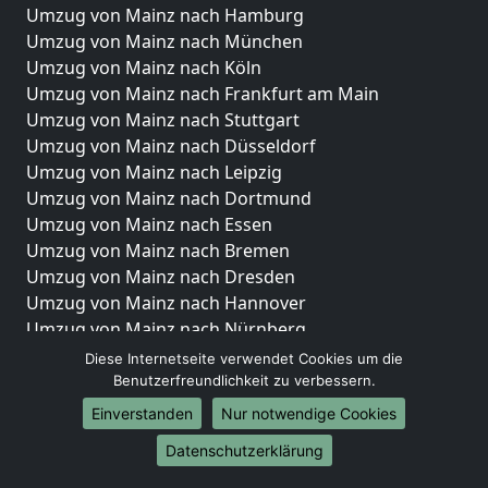
Umzug von Mainz nach Hamburg
Umzug von Mainz nach München
Umzug von Mainz nach Köln
Umzug von Mainz nach Frankfurt am Main
Umzug von Mainz nach Stuttgart
Umzug von Mainz nach Düsseldorf
Umzug von Mainz nach Leipzig
Umzug von Mainz nach Dortmund
Umzug von Mainz nach Essen
Umzug von Mainz nach Bremen
Umzug von Mainz nach Dresden
Umzug von Mainz nach Hannover
Umzug von Mainz nach Nürnberg
Umzug von Mainz nach Duisburg
Diese Internetseite verwendet Cookies um die
Umzug von Mainz nach Bochum
Benutzerfreundlichkeit zu verbessern.
Umzug von Mainz nach Wuppertal
Einverstanden
Nur notwendige Cookies
Umzug von Mainz nach Bielefeld
Datenschutzerklärung
Umzug von Mainz nach Bonn
Umzug von Mainz nach Münster