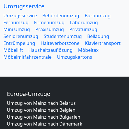
Umzugsservice
Umzugsservice
Behördenumzug
Büroumzug
Fernumzug
Firmenumzug
Laborumzug
Mini Umzug
Praxisumzug
Privatumzug
Seniorenumzug
Studentenumzug
Beiladung
Entrümpelung
Halteverbotszone
Klaviertransport
Möbellift
Haushaltsauflösung
Möbeltaxi
Möbelmitfahrzentrale
Umzugskartons
Europa-Umzüge
Umzug von Mainz nach Belarus
Umzug von Mainz nach Belgien
Umzug von Mainz nach Bulgarien
Umzug von Mainz nach Dänemark