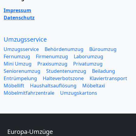
Impressum
Datenschutz
Umzugsservice
Umzugsservice
Behördenumzug
Büroumzug
Fernumzug
Firmenumzug
Laborumzug
Mini Umzug
Praxisumzug
Privatumzug
Seniorenumzug
Studentenumzug
Beiladung
Entrümpelung
Halteverbotszone
Klaviertransport
Möbellift
Haushaltsauflösung
Möbeltaxi
Möbelmitfahrzentrale
Umzugskartons
Europa-Umzüge