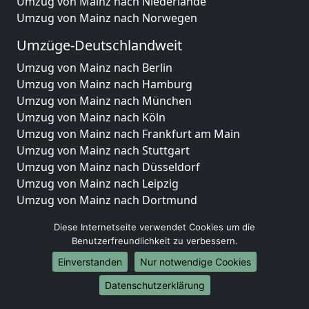
Umzug von Mainz nach Niederlande
Umzug von Mainz nach Norwegen
Umzüge-Deutschlandweit
Umzug von Mainz nach Berlin
Umzug von Mainz nach Hamburg
Umzug von Mainz nach München
Umzug von Mainz nach Köln
Umzug von Mainz nach Frankfurt am Main
Umzug von Mainz nach Stuttgart
Umzug von Mainz nach Düsseldorf
Umzug von Mainz nach Leipzig
Umzug von Mainz nach Dortmund
Umzug von Mainz nach Essen
Diese Internetseite verwendet Cookies um die
Umzug von Mainz nach Bremen
Benutzerfreundlichkeit zu verbessern.
Umzug von Mainz nach Dresden
Einverstanden
Nur notwendige Cookies
Umzug von Mainz nach Hannover
Umzug von Mainz nach Nürnberg
Datenschutzerklärung
Umzug von Mainz nach Duisburg