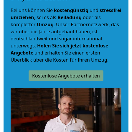
Bei uns können Sie
kostengünstig
und
stressfrei
umziehen
, sei es als
Beiladung
oder als
kompletter
Umzug
. Unser Partnernetzwerk, das
wir über die Jahre aufgebaut haben, ist
deutschlandweit und sogar international
unterwegs.
Holen Sie sich jetzt kostenlose
Angebote
und erhalten Sie einen ersten
Überblick über die Kosten für Ihren Umzug.
Kostenlose Angebote erhalten