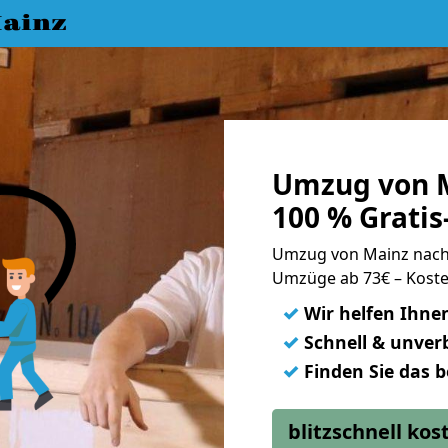
ainz
Umzug von M
100 % Grati
Umzug von Mainz nach
Umzüge ab 73€ – Koste
✓
Wir helfen Ihne
✓
Schnell & unverb
✓
Finden Sie das 
blitzschnell ko