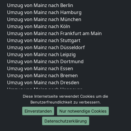
Umzug von Mainz nach Berlin
Umzug von Mainz nach Hamburg
Umzug von Mainz nach München
Umzug von Mainz nach Köln
Umzug von Mainz nach Frankfurt am Main
Umzug von Mainz nach Stuttgart
Umzug von Mainz nach Düsseldorf
Umzug von Mainz nach Leipzig
Umzug von Mainz nach Dortmund
Umzug von Mainz nach Essen
Umzug von Mainz nach Bremen
Umzug von Mainz nach Dresden
Umzug von Mainz nach Hannover
Umzug von Mainz nach Nürnberg
Diese Internetseite verwendet Cookies um die
Benutzerfreundlichkeit zu verbessern.
Umzug von Mainz nach Duisburg
Umzug von Mainz nach Bochum
Einverstanden
Nur notwendige Cookies
Umzug von Mainz nach Wuppertal
Datenschutzerklärung
Umzug von Mainz nach Bielefeld