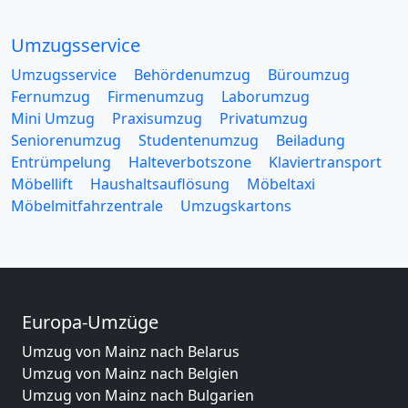
Umzugsservice
Umzugsservice
Behördenumzug
Büroumzug
Fernumzug
Firmenumzug
Laborumzug
Mini Umzug
Praxisumzug
Privatumzug
Seniorenumzug
Studentenumzug
Beiladung
Entrümpelung
Halteverbotszone
Klaviertransport
Möbellift
Haushaltsauflösung
Möbeltaxi
Möbelmitfahrzentrale
Umzugskartons
Europa-Umzüge
Umzug von Mainz nach Belarus
Umzug von Mainz nach Belgien
Umzug von Mainz nach Bulgarien