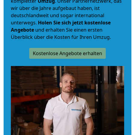
kompletter
Umzug
. Unser Partnernetzwerk, das
wir über die Jahre aufgebaut haben, ist
deutschlandweit und sogar international
unterwegs.
Holen Sie sich jetzt kostenlose
Angebote
und erhalten Sie einen ersten
Überblick über die Kosten für Ihren Umzug.
Kostenlose Angebote erhalten