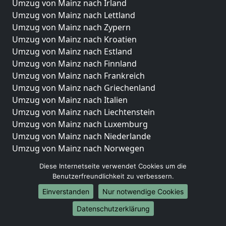
Umzug von Mainz nach Irland
Umzug von Mainz nach Lettland
Umzug von Mainz nach Zypern
Umzug von Mainz nach Kroatien
Umzug von Mainz nach Estland
Umzug von Mainz nach Finnland
Umzug von Mainz nach Frankreich
Umzug von Mainz nach Griechenland
Umzug von Mainz nach Italien
Umzug von Mainz nach Liechtenstein
Umzug von Mainz nach Luxemburg
Umzug von Mainz nach Niederlande
Umzug von Mainz nach Norwegen
Umzüge-Deutschlandweit
Diese Internetseite verwendet Cookies um die
Benutzerfreundlichkeit zu verbessern.
Umzug von Mainz nach Berlin
Einverstanden
Nur notwendige Cookies
Umzug von Mainz nach Hamburg
Umzug von Mainz nach München
Datenschutzerklärung
Umzug von Mainz nach Köln