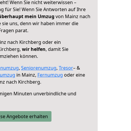
eht! Wenn Sie nicht weiterwissen –
ng für Sie! Wenn Sie Antworten auf Ihre
 überhaupt mein Umzug
von Mainz nach
e sie uns, denn wir haben immer die
Fragen parat.
nz nach Kirchberg oder ein
irchberg,
wir helfen
, damit Sie
umziehen können.
enumzug
,
Seniorenumzug
,
Tresor
– &
numzug
in Mainz,
Fernumzug
oder eine
nz nach Kirchberg.
nigen Minuten unverbindliche und
se Angebote erhalten