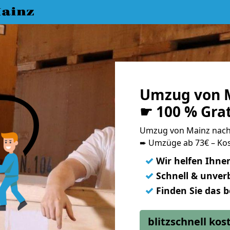
ainz
Umzug von M
☛ 100 % Gra
Umzug von Mainz nach
➨ Umzüge ab 73€ – Kos
✓
Wir helfen Ihne
✓
Schnell & unverb
✓
Finden Sie das 
blitzschnell ko