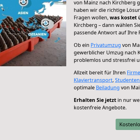
von Mainz nach Kirchberg g
haben wir die richtige Lösu
Fragen wollen,
was kostet
Kirchberg – dann wählen Si
passende Antwort auf Ihre 
Ob ein
Privatumzug
von Mai
gewerblicher Umzug nach K
problemlos und stressfrei 
Allzeit bereit für Ihren
Firm
Klaviertransport
,
Studente
optimale
Beiladung
von Mai
Erhalten Sie jetzt
in nur we
kostenfreie Angebote.
Kostenlo