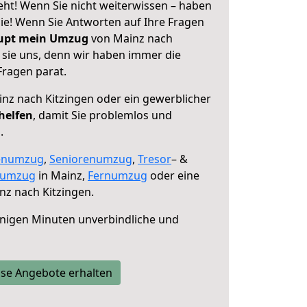
eht! Wenn Sie nicht weiterwissen – haben
 Sie! Wenn Sie Antworten auf Ihre Fragen
aupt mein Umzug
von Mainz nach
 sie uns, denn wir haben immer die
Fragen parat.
nz nach Kitzingen oder ein gewerblicher
helfen
, damit Sie problemlos und
.
enumzug
,
Seniorenumzug
,
Tresor
– &
numzug
in Mainz,
Fernumzug
oder eine
z nach Kitzingen.
nigen Minuten unverbindliche und
se Angebote erhalten