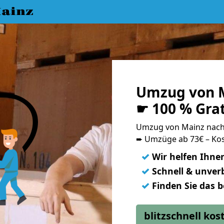
ainz
Umzug von M
☛ 100 % Gra
Umzug von Mainz nach
➨ Umzüge ab 73€ – Kos
✓
Wir helfen Ihne
✓
Schnell & unverb
✓
Finden Sie das 
blitzschnell ko