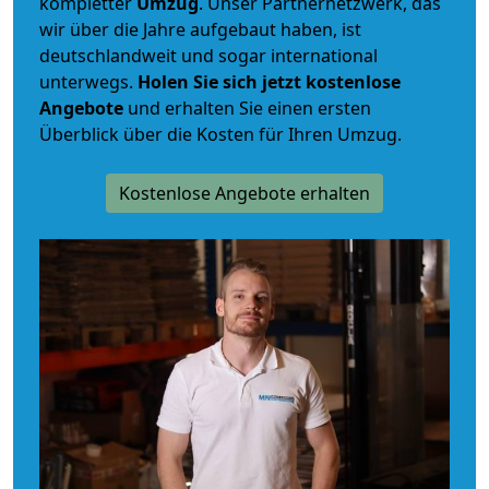
kompletter
Umzug
. Unser Partnernetzwerk, das
wir über die Jahre aufgebaut haben, ist
deutschlandweit und sogar international
unterwegs.
Holen Sie sich jetzt kostenlose
Angebote
und erhalten Sie einen ersten
Überblick über die Kosten für Ihren Umzug.
Kostenlose Angebote erhalten