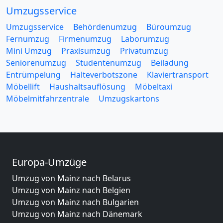
Umzugsservice
Umzugsservice
Behördenumzug
Büroumzug
Fernumzug
Firmenumzug
Laborumzug
Mini Umzug
Praxisumzug
Privatumzug
Seniorenumzug
Studentenumzug
Beiladung
Entrümpelung
Halteverbotszone
Klaviertransport
Möbellift
Haushaltsauflösung
Möbeltaxi
Möbelmitfahrzentrale
Umzugskartons
Europa-Umzüge
Umzug von Mainz nach Belarus
Umzug von Mainz nach Belgien
Umzug von Mainz nach Bulgarien
Umzug von Mainz nach Dänemark