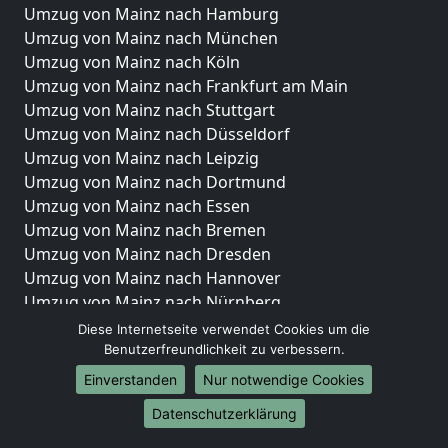
Umzug von Mainz nach Hamburg
Umzug von Mainz nach München
Umzug von Mainz nach Köln
Umzug von Mainz nach Frankfurt am Main
Umzug von Mainz nach Stuttgart
Umzug von Mainz nach Düsseldorf
Umzug von Mainz nach Leipzig
Umzug von Mainz nach Dortmund
Umzug von Mainz nach Essen
Umzug von Mainz nach Bremen
Umzug von Mainz nach Dresden
Umzug von Mainz nach Hannover
Umzug von Mainz nach Nürnberg
Umzug von Mainz nach Duisburg
Diese Internetseite verwendet Cookies um die
Umzug von Mainz nach Bochum
Benutzerfreundlichkeit zu verbessern.
Umzug von Mainz nach Wuppertal
Einverstanden
Nur notwendige Cookies
Umzug von Mainz nach Bielefeld
Datenschutzerklärung
Umzug von Mainz nach Bonn
Umzug von Mainz nach Münster