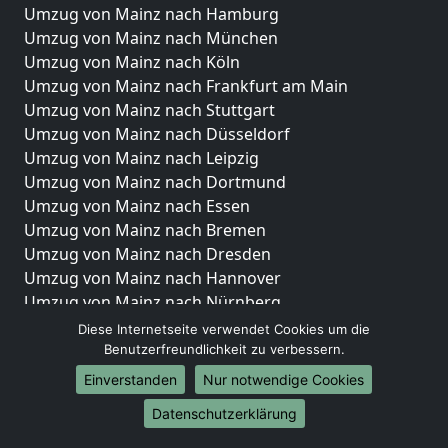
Umzug von Mainz nach Hamburg
Umzug von Mainz nach München
Umzug von Mainz nach Köln
Umzug von Mainz nach Frankfurt am Main
Umzug von Mainz nach Stuttgart
Umzug von Mainz nach Düsseldorf
Umzug von Mainz nach Leipzig
Umzug von Mainz nach Dortmund
Umzug von Mainz nach Essen
Umzug von Mainz nach Bremen
Umzug von Mainz nach Dresden
Umzug von Mainz nach Hannover
Umzug von Mainz nach Nürnberg
Umzug von Mainz nach Duisburg
Diese Internetseite verwendet Cookies um die
Umzug von Mainz nach Bochum
Benutzerfreundlichkeit zu verbessern.
Umzug von Mainz nach Wuppertal
Einverstanden
Nur notwendige Cookies
Umzug von Mainz nach Bielefeld
Datenschutzerklärung
Umzug von Mainz nach Bonn
Umzug von Mainz nach Münster