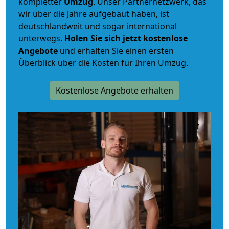
kompletter
Umzug
. Unser Partnernetzwerk, das
wir über die Jahre aufgebaut haben, ist
deutschlandweit und sogar international
unterwegs.
Holen Sie sich jetzt kostenlose
Angebote
und erhalten Sie einen ersten
Überblick über die Kosten für Ihren Umzug.
Kostenlose Angebote erhalten