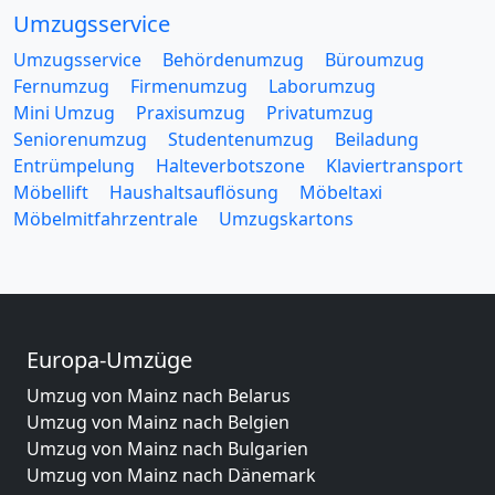
Umzugsservice
Umzugsservice
Behördenumzug
Büroumzug
Fernumzug
Firmenumzug
Laborumzug
Mini Umzug
Praxisumzug
Privatumzug
Seniorenumzug
Studentenumzug
Beiladung
Entrümpelung
Halteverbotszone
Klaviertransport
Möbellift
Haushaltsauflösung
Möbeltaxi
Möbelmitfahrzentrale
Umzugskartons
Europa-Umzüge
Umzug von Mainz nach Belarus
Umzug von Mainz nach Belgien
Umzug von Mainz nach Bulgarien
Umzug von Mainz nach Dänemark