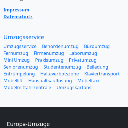
Impressum
Datenschutz
Umzugsservice
Umzugsservice
Behördenumzug
Büroumzug
Fernumzug
Firmenumzug
Laborumzug
Mini Umzug
Praxisumzug
Privatumzug
Seniorenumzug
Studentenumzug
Beiladung
Entrümpelung
Halteverbotszone
Klaviertransport
Möbellift
Haushaltsauflösung
Möbeltaxi
Möbelmitfahrzentrale
Umzugskartons
Europa-Umzüge