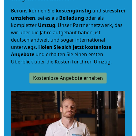
Bei uns können Sie
kostengünstig
und
stressfrei
umziehen
, sei es als
Beiladung
oder als
kompletter
Umzug
. Unser Partnernetzwerk, das
wir über die Jahre aufgebaut haben, ist
deutschlandweit und sogar international
unterwegs.
Holen Sie sich jetzt kostenlose
Angebote
und erhalten Sie einen ersten
Überblick über die Kosten für Ihren Umzug.
Kostenlose Angebote erhalten