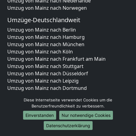
Umzug von Mainz nach Niederlande
Umzug von Mainz nach Norwegen
Umzüge-Deutschlandweit
Umzug von Mainz nach Berlin
Umzug von Mainz nach Hamburg
Umzug von Mainz nach München
Umzug von Mainz nach Köln
Umzug von Mainz nach Frankfurt am Main
Umzug von Mainz nach Stuttgart
Umzug von Mainz nach Düsseldorf
Umzug von Mainz nach Leipzig
Umzug von Mainz nach Dortmund
Umzug von Mainz nach Essen
Diese Internetseite verwendet Cookies um die
Umzug von Mainz nach Bremen
Benutzerfreundlichkeit zu verbessern.
Umzug von Mainz nach Dresden
Einverstanden
Nur notwendige Cookies
Umzug von Mainz nach Hannover
Umzug von Mainz nach Nürnberg
Datenschutzerklärung
Umzug von Mainz nach Duisburg