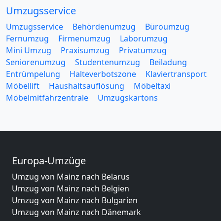
Umzugsservice
Umzugsservice
Behördenumzug
Büroumzug
Fernumzug
Firmenumzug
Laborumzug
Mini Umzug
Praxisumzug
Privatumzug
Seniorenumzug
Studentenumzug
Beiladung
Entrümpelung
Halteverbotszone
Klaviertransport
Möbellift
Haushaltsauflösung
Möbeltaxi
Möbelmitfahrzentrale
Umzugskartons
Europa-Umzüge
Umzug von Mainz nach Belarus
Umzug von Mainz nach Belgien
Umzug von Mainz nach Bulgarien
Umzug von Mainz nach Dänemark