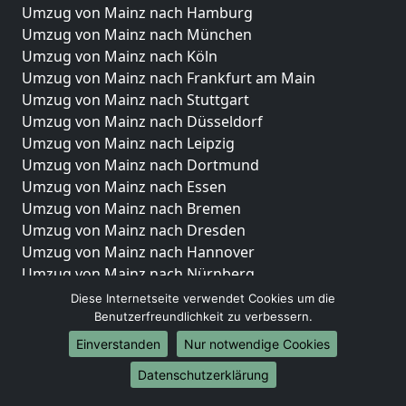
Umzug von Mainz nach Hamburg
Umzug von Mainz nach München
Umzug von Mainz nach Köln
Umzug von Mainz nach Frankfurt am Main
Umzug von Mainz nach Stuttgart
Umzug von Mainz nach Düsseldorf
Umzug von Mainz nach Leipzig
Umzug von Mainz nach Dortmund
Umzug von Mainz nach Essen
Umzug von Mainz nach Bremen
Umzug von Mainz nach Dresden
Umzug von Mainz nach Hannover
Umzug von Mainz nach Nürnberg
Umzug von Mainz nach Duisburg
Diese Internetseite verwendet Cookies um die
Umzug von Mainz nach Bochum
Benutzerfreundlichkeit zu verbessern.
Umzug von Mainz nach Wuppertal
Einverstanden
Nur notwendige Cookies
Umzug von Mainz nach Bielefeld
Datenschutzerklärung
Umzug von Mainz nach Bonn
Umzug von Mainz nach Münster