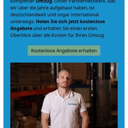
kompletter
Umzug
. Unser Partnernetzwerk, das
wir über die Jahre aufgebaut haben, ist
deutschlandweit und sogar international
unterwegs.
Holen Sie sich jetzt kostenlose
Angebote
und erhalten Sie einen ersten
Überblick über die Kosten für Ihren Umzug.
Kostenlose Angebote erhalten