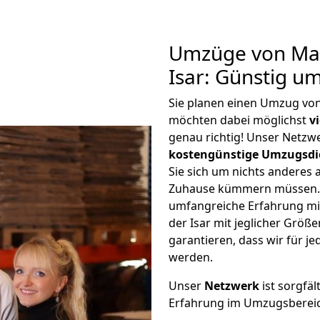
Umzüge von Mai
Isar: Günstig u
Sie planen einen Umzug von
möchten dabei möglichst
v
genau richtig! Unser Netzw
kostengünstige Umzugsdi
Sie sich um nichts anderes 
Zuhause kümmern müssen. W
umfangreiche Erfahrung m
der Isar mit jeglicher Grö
garantieren, dass wir für j
werden.
Unser
Netzwerk
ist sorgfäl
Erfahrung im Umzugsberei