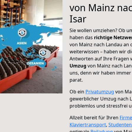
von Mainz na
Isar
Sie wollen umziehen? Ob um
haben das
richtige Netzw
von Mainz nach Landau an de
weiterwissen – haben wir di
Antworten auf Ihre Fragen 
Umzug
von Mainz nach Land
uns, denn wir haben immer 
parat.
Ob ein
Privatumzug
von Mai
gewerblicher Umzug nach L
problemlos und stressfrei 
Allzeit bereit für Ihren
Firm
Klaviertransport
,
Studente
optimale
Beiladung
von Main