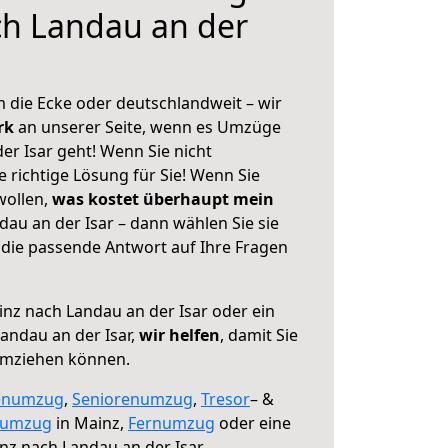
ch Landau an der
 die Ecke oder deutschlandweit – wir
erk
an unserer Seite, wenn es Umzüge
r Isar geht! Wenn Sie nicht
e richtige Lösung für Sie! Wenn Sie
wollen,
was kostet überhaupt mein
au an der Isar – dann wählen Sie sie
die passende Antwort auf Ihre Fragen
nz nach Landau an der Isar oder ein
andau an der Isar,
wir helfen
, damit Sie
umziehen können.
enumzug
,
Seniorenumzug
,
Tresor
– &
numzug
in Mainz,
Fernumzug
oder eine
z nach Landau an der Isar.