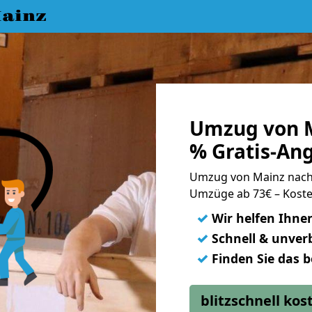
ainz
Umzug von M
% Gratis-An
Umzug von Mainz nach
Umzüge ab 73€ – Koste
✓
Wir helfen Ihne
✓
Schnell & unverb
✓
Finden Sie das 
blitzschnell ko