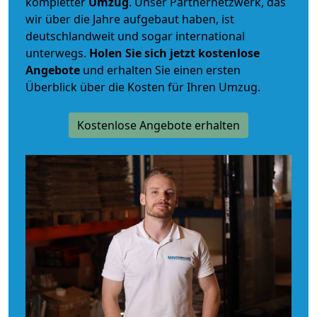
kompletter
Umzug
. Unser Partnernetzwerk, das
wir über die Jahre aufgebaut haben, ist
deutschlandweit und sogar international
unterwegs.
Holen Sie sich jetzt kostenlose
Angebote
und erhalten Sie einen ersten
Überblick über die Kosten für Ihren Umzug.
Kostenlose Angebote erhalten