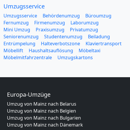
Umzugsservice
Umzugsservice
Behördenumzug
Büroumzug
Fernumzug
Firmenumzug
Laborumzug
Mini Umzug
Praxisumzug
Privatumzug
Seniorenumzug
Studentenumzug
Beiladung
Entrümpelung
Halteverbotszone
Klaviertransport
Möbellift
Haushaltsauflösung
Möbeltaxi
Möbelmitfahrzentrale
Umzugskartons
Europa-Umzüge
Umzug von Mainz nach Belarus
Umzug von Mainz nach Belgien
Umzug von Mainz nach Bulgarien
Umzug von Mainz nach Dänemark