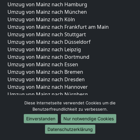
Umzug von Mainz nach Hamburg
Umzug von Mainz nach München
Umzug von Mainz nach Köln
Umzug von Mainz nach Frankfurt am Main
Umzug von Mainz nach Stuttgart
Umzug von Mainz nach Düsseldorf
Umzug von Mainz nach Leipzig
Umzug von Mainz nach Dortmund
Umzug von Mainz nach Essen
Umzug von Mainz nach Bremen
Umzug von Mainz nach Dresden
Umzug von Mainz nach Hannover
Umzug von Mainz nach Nürnberg
Umzug von Mainz nach Duisburg
Diese Internetseite verwendet Cookies um die
Umzug von Mainz nach Bochum
Benutzerfreundlichkeit zu verbessern.
Umzug von Mainz nach Wuppertal
Einverstanden
Nur notwendige Cookies
Umzug von Mainz nach Bielefeld
Datenschutzerklärung
Umzug von Mainz nach Bonn
Umzug von Mainz nach Münster