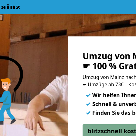
ainz
Umzug von M
☛ 100 % Gra
Umzug von Mainz nach
➨ Umzüge ab 73€ – Kos
✓
Wir helfen Ihne
✓
Schnell & unverb
✓
Finden Sie das 
blitzschnell ko