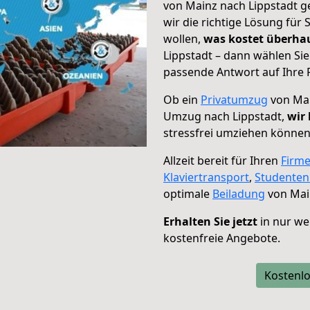
von Mainz nach Lippstadt g
wir die richtige Lösung für
wollen,
was kostet überh
Lippstadt – dann wählen Sie
passende Antwort auf Ihre 
Ob ein
Privatumzug
von Mai
Umzug nach Lippstadt,
wir 
stressfrei umziehen können
Allzeit bereit für Ihren
Firm
Klaviertransport
,
Studente
optimale
Beiladung
von Main
Erhalten Sie jetzt
in nur we
kostenfreie Angebote.
Kostenlo