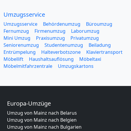
Umzugsservice
Umzugsservice
Behördenumzug
Büroumzug
Fernumzug
Firmenumzug
Laborumzug
Mini Umzug
Praxisumzug
Privatumzug
Seniorenumzug
Studentenumzug
Beiladung
Entrümpelung
Halteverbotszone
Klaviertransport
Möbellift
Haushaltsauflösung
Möbeltaxi
Möbelmitfahrzentrale
Umzugskartons
Europa-Umzüge
Umzug von Mainz nach Belarus
Umzug von Mainz nach Belgien
Umzug von Mainz nach Bulgarien