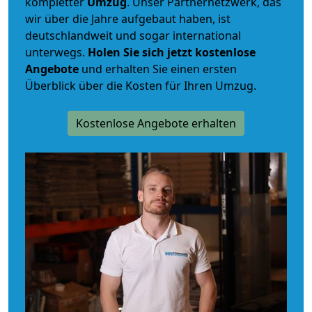
kompletter
Umzug
. Unser Partnernetzwerk, das
wir über die Jahre aufgebaut haben, ist
deutschlandweit und sogar international
unterwegs.
Holen Sie sich jetzt kostenlose
Angebote
und erhalten Sie einen ersten
Überblick über die Kosten für Ihren Umzug.
Kostenlose Angebote erhalten