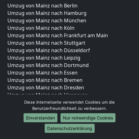
Umzug von Mainz nach Berlin
Umzug von Mainz nach Hamburg
Umzug von Mainz nach München
Umzug von Mainz nach Köln
Umzug von Mainz nach Frankfurt am Main
Umzug von Mainz nach Stuttgart
Umzug von Mainz nach Düsseldorf
Umzug von Mainz nach Leipzig
Umzug von Mainz nach Dortmund
Umzug von Mainz nach Essen
Umzug von Mainz nach Bremen
Umzug von Mainz nach Dresden
Umzug von Mainz nach Hannover
Umzug von Mainz nach Nürnberg
Diese Internetseite verwendet Cookies um die
Benutzerfreundlichkeit zu verbessern.
Umzug von Mainz nach Duisburg
Umzug von Mainz nach Bochum
Einverstanden
Nur notwendige Cookies
Umzug von Mainz nach Wuppertal
Datenschutzerklärung
Umzug von Mainz nach Bielefeld