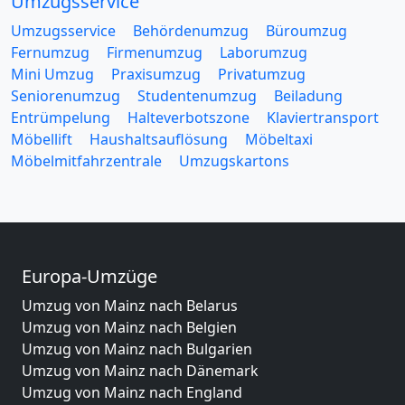
Umzugsservice
Umzugsservice
Behördenumzug
Büroumzug
Fernumzug
Firmenumzug
Laborumzug
Mini Umzug
Praxisumzug
Privatumzug
Seniorenumzug
Studentenumzug
Beiladung
Entrümpelung
Halteverbotszone
Klaviertransport
Möbellift
Haushaltsauflösung
Möbeltaxi
Möbelmitfahrzentrale
Umzugskartons
Europa-Umzüge
Umzug von Mainz nach Belarus
Umzug von Mainz nach Belgien
Umzug von Mainz nach Bulgarien
Umzug von Mainz nach Dänemark
Umzug von Mainz nach England