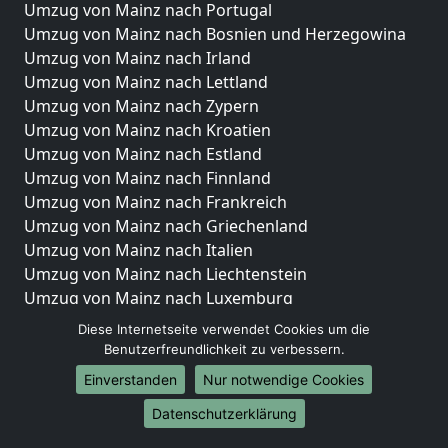
Umzug von Mainz nach Portugal
Umzug von Mainz nach Bosnien und Herzegowina
Umzug von Mainz nach Irland
Umzug von Mainz nach Lettland
Umzug von Mainz nach Zypern
Umzug von Mainz nach Kroatien
Umzug von Mainz nach Estland
Umzug von Mainz nach Finnland
Umzug von Mainz nach Frankreich
Umzug von Mainz nach Griechenland
Umzug von Mainz nach Italien
Umzug von Mainz nach Liechtenstein
Umzug von Mainz nach Luxemburg
Umzug von Mainz nach Niederlande
Diese Internetseite verwendet Cookies um die
Umzug von Mainz nach Norwegen
Benutzerfreundlichkeit zu verbessern.
Einverstanden
Nur notwendige Cookies
Umzüge-Deutschlandweit
Datenschutzerklärung
Umzug von Mainz nach Berlin
Umzug von Mainz nach Hamburg