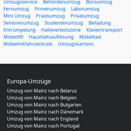
Umzugsservice
Behördenumzug
Büroumzug
Fernumzug
Firmenumzug
Laborumzug
Mini Umzug
Praxisumzug
Privatumzug
Seniorenumzug
Studentenumzug
Beiladung
Entrümpelung
Halteverbotszone
Klaviertransport
Möbellift
Haushaltsauflösung
Möbeltaxi
Möbelmitfahrzentrale
Umzugskartons
Europa-Umzüge
Umzug von Mainz nach Belarus
Umzug von Mainz nach Belgien
Umzug von Mainz nach Bulgarien
Umzug von Mainz nach Dänemark
Umzug von Mainz nach England
Umzug von Mainz nach Portugal