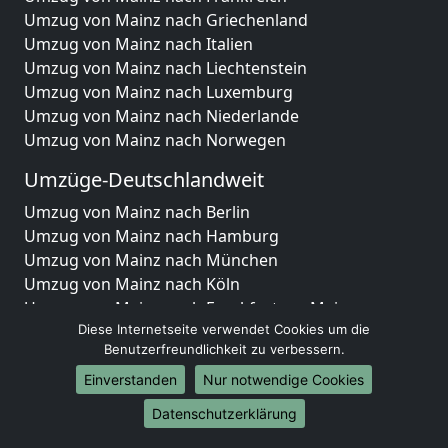
Umzug von Mainz nach Griechenland
Umzug von Mainz nach Italien
Umzug von Mainz nach Liechtenstein
Umzug von Mainz nach Luxemburg
Umzug von Mainz nach Niederlande
Umzug von Mainz nach Norwegen
Umzüge-Deutschlandweit
Umzug von Mainz nach Berlin
Umzug von Mainz nach Hamburg
Umzug von Mainz nach München
Umzug von Mainz nach Köln
Umzug von Mainz nach Frankfurt am Main
Umzug von Mainz nach Stuttgart
Diese Internetseite verwendet Cookies um die
Benutzerfreundlichkeit zu verbessern.
Umzug von Mainz nach Düsseldorf
Umzug von Mainz nach Leipzig
Einverstanden
Nur notwendige Cookies
Umzug von Mainz nach Dortmund
Datenschutzerklärung
Umzug von Mainz nach Essen