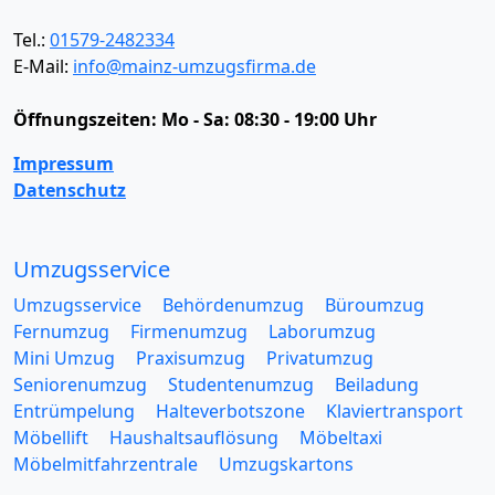
Tel.:
01579-2482334
E-Mail:
info@mainz-umzugsfirma.de
Öffnungszeiten:
Mo - Sa: 08:30 - 19:00 Uhr
Impressum
Datenschutz
Umzugsservice
Umzugsservice
Behördenumzug
Büroumzug
Fernumzug
Firmenumzug
Laborumzug
Mini Umzug
Praxisumzug
Privatumzug
Seniorenumzug
Studentenumzug
Beiladung
Entrümpelung
Halteverbotszone
Klaviertransport
Möbellift
Haushaltsauflösung
Möbeltaxi
Möbelmitfahrzentrale
Umzugskartons