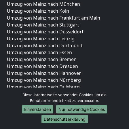
Umzug von Mainz nach München
Umzug von Mainz nach Köln
Umzug von Mainz nach Frankfurt am Main
Umzug von Mainz nach Stuttgart
Umzug von Mainz nach Düsseldorf
Umzug von Mainz nach Leipzig
Umzug von Mainz nach Dortmund
Umzug von Mainz nach Essen
Umzug von Mainz nach Bremen
Umzug von Mainz nach Dresden
Umzug von Mainz nach Hannover
Umzug von Mainz nach Nürnberg
Umzug von Mainz nach Duisburg
Umzug von Mainz nach Bochum
Diese Internetseite verwendet Cookies um die
Umzug von Mainz nach Wuppertal
Benutzerfreundlichkeit zu verbessern.
Umzug von Mainz nach Bielefeld
Einverstanden
Nur notwendige Cookies
Umzug von Mainz nach Bonn
Datenschutzerklärung
Umzug von Mainz nach Münster