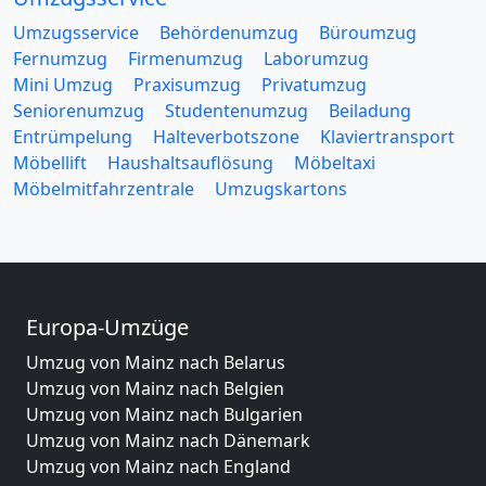
Umzugsservice
Behördenumzug
Büroumzug
Fernumzug
Firmenumzug
Laborumzug
Mini Umzug
Praxisumzug
Privatumzug
Seniorenumzug
Studentenumzug
Beiladung
Entrümpelung
Halteverbotszone
Klaviertransport
Möbellift
Haushaltsauflösung
Möbeltaxi
Möbelmitfahrzentrale
Umzugskartons
Europa-Umzüge
Umzug von Mainz nach Belarus
Umzug von Mainz nach Belgien
Umzug von Mainz nach Bulgarien
Umzug von Mainz nach Dänemark
Umzug von Mainz nach England