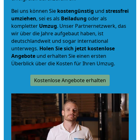
Bei uns können Sie
kostengünstig
und
stressfrei
umziehen
, sei es als
Beiladung
oder als
kompletter
Umzug
. Unser Partnernetzwerk, das
wir über die Jahre aufgebaut haben, ist
deutschlandweit und sogar international
unterwegs.
Holen Sie sich jetzt kostenlose
Angebote
und erhalten Sie einen ersten
Überblick über die Kosten für Ihren Umzug.
Kostenlose Angebote erhalten