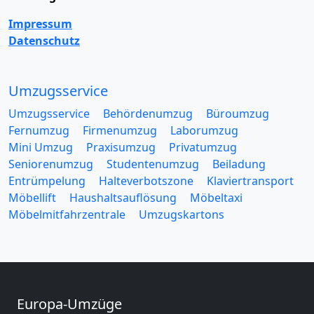
Impressum
Datenschutz
Umzugsservice
Umzugsservice
Behördenumzug
Büroumzug
Fernumzug
Firmenumzug
Laborumzug
Mini Umzug
Praxisumzug
Privatumzug
Seniorenumzug
Studentenumzug
Beiladung
Entrümpelung
Halteverbotszone
Klaviertransport
Möbellift
Haushaltsauflösung
Möbeltaxi
Möbelmitfahrzentrale
Umzugskartons
Europa-Umzüge