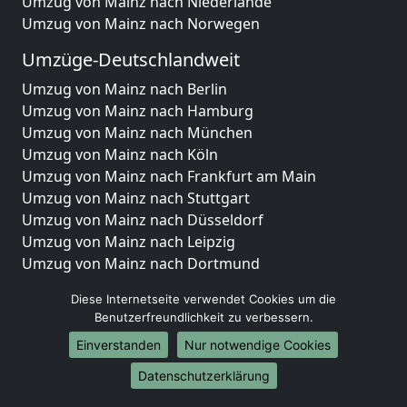
Umzug von Mainz nach Niederlande
Umzug von Mainz nach Norwegen
Umzüge-Deutschlandweit
Umzug von Mainz nach Berlin
Umzug von Mainz nach Hamburg
Umzug von Mainz nach München
Umzug von Mainz nach Köln
Umzug von Mainz nach Frankfurt am Main
Umzug von Mainz nach Stuttgart
Umzug von Mainz nach Düsseldorf
Umzug von Mainz nach Leipzig
Umzug von Mainz nach Dortmund
Umzug von Mainz nach Essen
Diese Internetseite verwendet Cookies um die
Umzug von Mainz nach Bremen
Benutzerfreundlichkeit zu verbessern.
Umzug von Mainz nach Dresden
Einverstanden
Nur notwendige Cookies
Umzug von Mainz nach Hannover
Umzug von Mainz nach Nürnberg
Datenschutzerklärung
Umzug von Mainz nach Duisburg