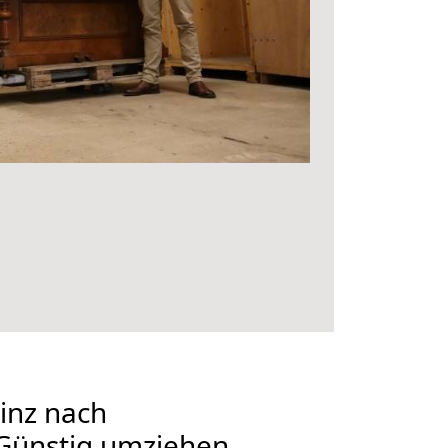
inz nach
Günstig umziehen