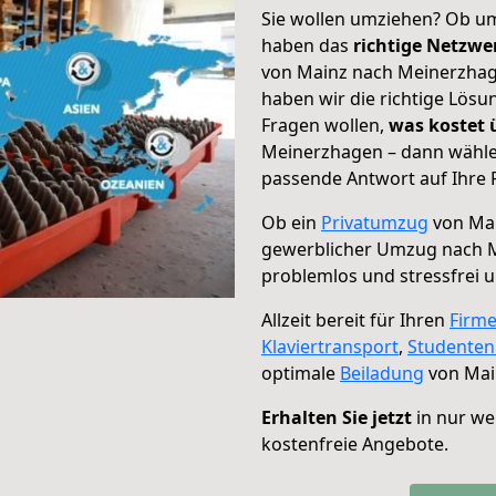
Sie wollen umziehen? Ob um
haben das
richtige Netzw
von Mainz nach Meinerzhage
haben wir die richtige Lösu
Fragen wollen,
was kostet
Meinerzhagen – dann wählen
passende Antwort auf Ihre 
Ob ein
Privatumzug
von Mai
gewerblicher Umzug nach 
problemlos und stressfrei 
Allzeit bereit für Ihren
Firm
Klaviertransport
,
Studente
optimale
Beiladung
von Mai
Erhalten Sie jetzt
in nur we
kostenfreie Angebote.