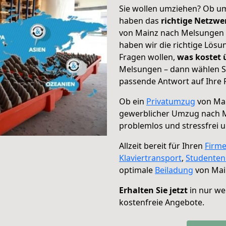
Sie wollen umziehen? Ob um
haben das
richtige Netzw
von Mainz nach Melsungen g
haben wir die richtige Lösu
Fragen wollen,
was kostet
Melsungen – dann wählen Si
passende Antwort auf Ihre 
Ob ein
Privatumzug
von Mai
gewerblicher Umzug nach 
problemlos und stressfrei 
Allzeit bereit für Ihren
Firm
Klaviertransport
,
Studente
optimale
Beiladung
von Mai
Erhalten Sie jetzt
in nur we
kostenfreie Angebote.