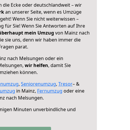
 die Ecke oder deutschlandweit – wir
erk
an unserer Seite, wenn es Umzüge
eht! Wenn Sie nicht weiterwissen –
ng für Sie! Wenn Sie Antworten auf Ihre
 überhaupt mein Umzug
von Mainz nach
e sie uns, denn wir haben immer die
Fragen parat.
nz nach Melsungen oder ein
Melsungen,
wir helfen
, damit Sie
umziehen können.
enumzug
,
Seniorenumzug
,
Tresor
– &
numzug
in Mainz,
Fernumzug
oder eine
nz nach Melsungen.
nigen Minuten unverbindliche und