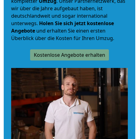
kompletter
Umzug
. Unser Partnernetzwerk, das
wir über die Jahre aufgebaut haben, ist
deutschlandweit und sogar international
unterwegs.
Holen Sie sich jetzt kostenlose
Angebote
und erhalten Sie einen ersten
Überblick über die Kosten für Ihren Umzug.
Kostenlose Angebote erhalten