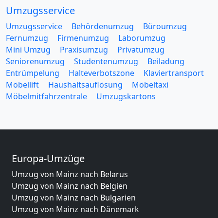
Umzugsservice
Umzugsservice
Behördenumzug
Büroumzug
Fernumzug
Firmenumzug
Laborumzug
Mini Umzug
Praxisumzug
Privatumzug
Seniorenumzug
Studentenumzug
Beiladung
Entrümpelung
Halteverbotszone
Klaviertransport
Möbellift
Haushaltsauflösung
Möbeltaxi
Möbelmitfahrzentrale
Umzugskartons
Europa-Umzüge
Umzug von Mainz nach Belarus
Umzug von Mainz nach Belgien
Umzug von Mainz nach Bulgarien
Umzug von Mainz nach Dänemark