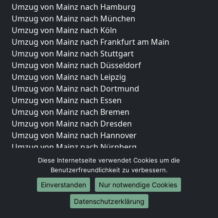
Umzug von Mainz nach Hamburg
Umzug von Mainz nach München
Umzug von Mainz nach Köln
Umzug von Mainz nach Frankfurt am Main
Umzug von Mainz nach Stuttgart
Umzug von Mainz nach Düsseldorf
Umzug von Mainz nach Leipzig
Umzug von Mainz nach Dortmund
Umzug von Mainz nach Essen
Umzug von Mainz nach Bremen
Umzug von Mainz nach Dresden
Umzug von Mainz nach Hannover
Umzug von Mainz nach Nürnberg
Umzug von Mainz nach Duisburg
Diese Internetseite verwendet Cookies um die
Umzug von Mainz nach Bochum
Benutzerfreundlichkeit zu verbessern.
Umzug von Mainz nach Wuppertal
Einverstanden
Nur notwendige Cookies
Umzug von Mainz nach Bielefeld
Datenschutzerklärung
Umzug von Mainz nach Bonn
Umzug von Mainz nach Münster