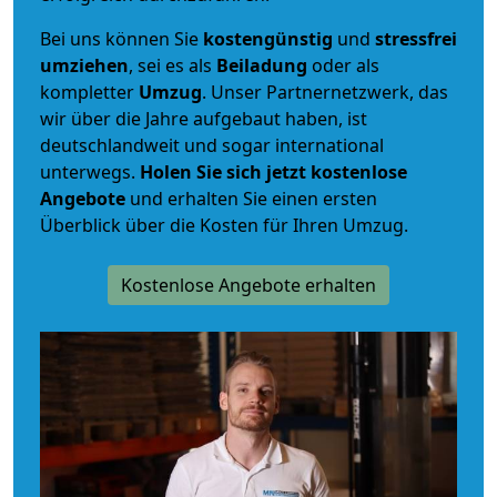
Bei uns können Sie
kostengünstig
und
stressfrei
umziehen
, sei es als
Beiladung
oder als
kompletter
Umzug
. Unser Partnernetzwerk, das
wir über die Jahre aufgebaut haben, ist
deutschlandweit und sogar international
unterwegs.
Holen Sie sich jetzt kostenlose
Angebote
und erhalten Sie einen ersten
Überblick über die Kosten für Ihren Umzug.
Kostenlose Angebote erhalten