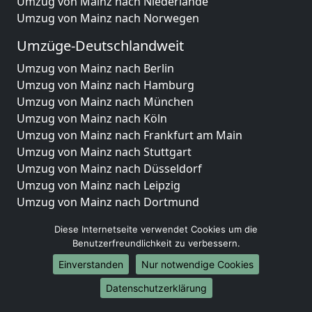
Umzug von Mainz nach Niederlande
Umzug von Mainz nach Norwegen
Umzüge-Deutschlandweit
Umzug von Mainz nach Berlin
Umzug von Mainz nach Hamburg
Umzug von Mainz nach München
Umzug von Mainz nach Köln
Umzug von Mainz nach Frankfurt am Main
Umzug von Mainz nach Stuttgart
Umzug von Mainz nach Düsseldorf
Umzug von Mainz nach Leipzig
Umzug von Mainz nach Dortmund
Umzug von Mainz nach Essen
Diese Internetseite verwendet Cookies um die
Umzug von Mainz nach Bremen
Benutzerfreundlichkeit zu verbessern.
Umzug von Mainz nach Dresden
Einverstanden
Nur notwendige Cookies
Umzug von Mainz nach Hannover
Umzug von Mainz nach Nürnberg
Datenschutzerklärung
Umzug von Mainz nach Duisburg