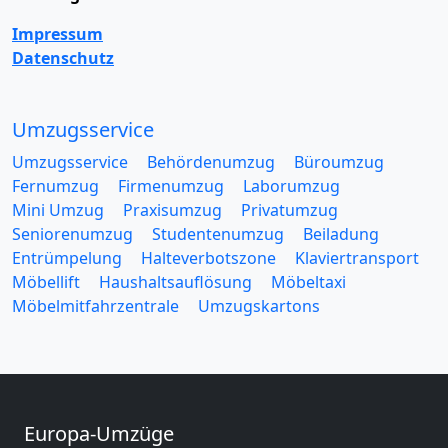
Impressum
Datenschutz
Umzugsservice
Umzugsservice
Behördenumzug
Büroumzug
Fernumzug
Firmenumzug
Laborumzug
Mini Umzug
Praxisumzug
Privatumzug
Seniorenumzug
Studentenumzug
Beiladung
Entrümpelung
Halteverbotszone
Klaviertransport
Möbellift
Haushaltsauflösung
Möbeltaxi
Möbelmitfahrzentrale
Umzugskartons
Europa-Umzüge