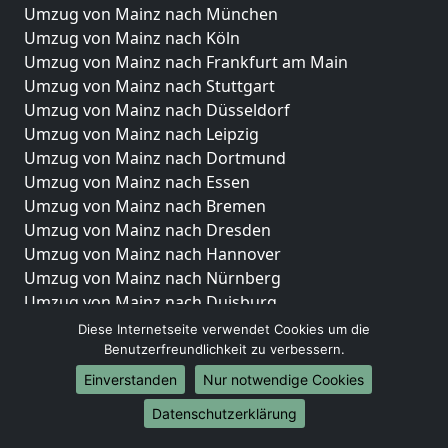
Umzug von Mainz nach München
Umzug von Mainz nach Köln
Umzug von Mainz nach Frankfurt am Main
Umzug von Mainz nach Stuttgart
Umzug von Mainz nach Düsseldorf
Umzug von Mainz nach Leipzig
Umzug von Mainz nach Dortmund
Umzug von Mainz nach Essen
Umzug von Mainz nach Bremen
Umzug von Mainz nach Dresden
Umzug von Mainz nach Hannover
Umzug von Mainz nach Nürnberg
Umzug von Mainz nach Duisburg
Umzug von Mainz nach Bochum
Diese Internetseite verwendet Cookies um die
Umzug von Mainz nach Wuppertal
Benutzerfreundlichkeit zu verbessern.
Umzug von Mainz nach Bielefeld
Einverstanden
Nur notwendige Cookies
Umzug von Mainz nach Bonn
Datenschutzerklärung
Umzug von Mainz nach Münster