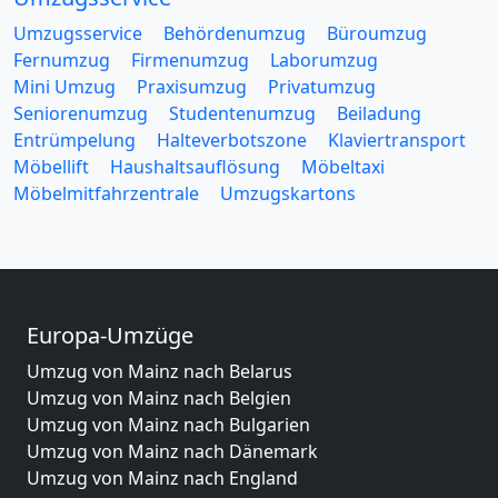
Umzugsservice
Behördenumzug
Büroumzug
Fernumzug
Firmenumzug
Laborumzug
Mini Umzug
Praxisumzug
Privatumzug
Seniorenumzug
Studentenumzug
Beiladung
Entrümpelung
Halteverbotszone
Klaviertransport
Möbellift
Haushaltsauflösung
Möbeltaxi
Möbelmitfahrzentrale
Umzugskartons
Europa-Umzüge
Umzug von Mainz nach Belarus
Umzug von Mainz nach Belgien
Umzug von Mainz nach Bulgarien
Umzug von Mainz nach Dänemark
Umzug von Mainz nach England