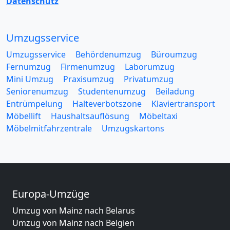
Datenschutz
Umzugsservice
Umzugsservice
Behördenumzug
Büroumzug
Fernumzug
Firmenumzug
Laborumzug
Mini Umzug
Praxisumzug
Privatumzug
Seniorenumzug
Studentenumzug
Beiladung
Entrümpelung
Halteverbotszone
Klaviertransport
Möbellift
Haushaltsauflösung
Möbeltaxi
Möbelmitfahrzentrale
Umzugskartons
Europa-Umzüge
Umzug von Mainz nach Belarus
Umzug von Mainz nach Belgien