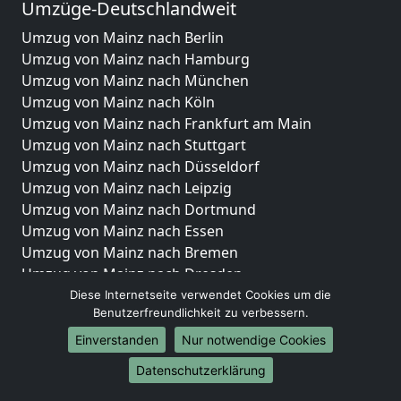
Umzüge-Deutschlandweit
Umzug von Mainz nach Berlin
Umzug von Mainz nach Hamburg
Umzug von Mainz nach München
Umzug von Mainz nach Köln
Umzug von Mainz nach Frankfurt am Main
Umzug von Mainz nach Stuttgart
Umzug von Mainz nach Düsseldorf
Umzug von Mainz nach Leipzig
Umzug von Mainz nach Dortmund
Umzug von Mainz nach Essen
Umzug von Mainz nach Bremen
Umzug von Mainz nach Dresden
Umzug von Mainz nach Hannover
Diese Internetseite verwendet Cookies um die
Benutzerfreundlichkeit zu verbessern.
Umzug von Mainz nach Nürnberg
Umzug von Mainz nach Duisburg
Einverstanden
Nur notwendige Cookies
Umzug von Mainz nach Bochum
Datenschutzerklärung
Umzug von Mainz nach Wuppertal