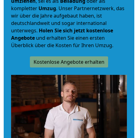
umziehen
, sei es als
Beiladung
oder als
kompletter
Umzug
. Unser Partnernetzwerk, das
wir über die Jahre aufgebaut haben, ist
deutschlandweit und sogar international
unterwegs.
Holen Sie sich jetzt kostenlose
Angebote
und erhalten Sie einen ersten
Überblick über die Kosten für Ihren Umzug.
Kostenlose Angebote erhalten