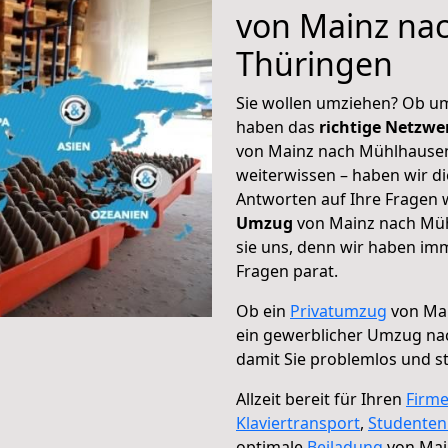
von Mainz na
Thüringen
Sie wollen umziehen? Ob um
haben das
richtige Netzw
von Mainz nach Mühlhausen
weiterwissen – haben wir di
Antworten auf Ihre Fragen 
Umzug
von Mainz nach Müh
sie uns, denn wir haben im
Fragen parat.
Ob ein
Privatumzug
von Mai
ein gewerblicher Umzug n
damit Sie problemlos und s
Allzeit bereit für Ihren
Firm
Klaviertransport
,
Studente
optimale
Beiladung
von Mai