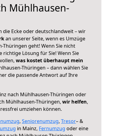
ch Mühlhausen-
 die Ecke oder deutschlandweit – wir
erk
an unserer Seite, wenn es Umzüge
-Thüringen geht! Wenn Sie nicht
e richtige Lösung für Sie! Wenn Sie
wollen,
was kostet überhaupt mein
lhausen-Thüringen – dann wählen Sie
mer die passende Antwort auf Ihre
nz nach Mühlhausen-Thüringen oder
ach Mühlhausen-Thüringen,
wir helfen
,
tressfrei umziehen können.
enumzug
,
Seniorenumzug
,
Tresor
– &
numzug
in Mainz,
Fernumzug
oder eine
nz nach Mühlhausen-Thüringen.