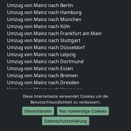
Umzug von Mainz nach Berlin
Umzug von Mainz nach Hamburg
Umzug von Mainz nach München
Umzug von Mainz nach Köln
Umzug von Mainz nach Frankfurt am Main
Umzug von Mainz nach Stuttgart
Umzug von Mainz nach Düsseldorf
Umzug von Mainz nach Leipzig
Umzug von Mainz nach Dortmund
Umzug von Mainz nach Essen
Umzug von Mainz nach Bremen
Umzug von Mainz nach Dresden
Umzug von Mainz nach Hannover
Umzug von Mainz nach Nürnberg
Diese Internetseite verwendet Cookies um die
Benutzerfreundlichkeit zu verbessern.
Umzug von Mainz nach Duisburg
Umzug von Mainz nach Bochum
Einverstanden
Nur notwendige Cookies
Umzug von Mainz nach Wuppertal
Datenschutzerklärung
Umzug von Mainz nach Bielefeld