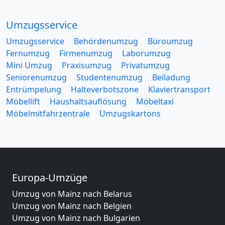
Umzugsservice
Umzugsservice
Behördenumzug
Büroumzug
Fernumzug
Firmenumzug
Laborumzug
Mini Umzug
Praxisumzug
Privatumzug
Seniorenumzug
Studentenumzug
Beiladung
Entrümpelung
Halteverbotszone
Klaviertransport
Möbellift
Haushaltsauflösung
Möbeltaxi
Möbelmitfahrzentrale
Umzugskartons
Europa-Umzüge
Umzug von Mainz nach Belarus
Umzug von Mainz nach Belgien
Umzug von Mainz nach Bulgarien