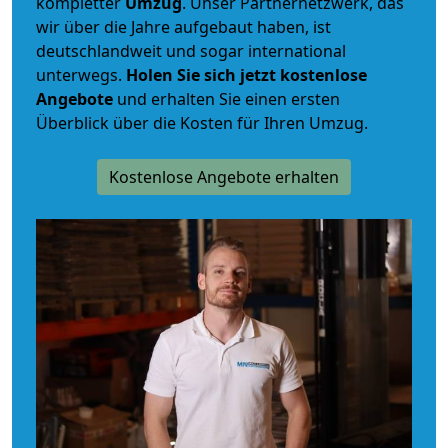
kompletter
Umzug
. Unser Partnernetzwerk, das
wir über die Jahre aufgebaut haben, ist
deutschlandweit und sogar international
unterwegs.
Holen Sie sich jetzt kostenlose
Angebote
und erhalten Sie einen ersten
Überblick über die Kosten für Ihren Umzug.
Kostenlose Angebote erhalten