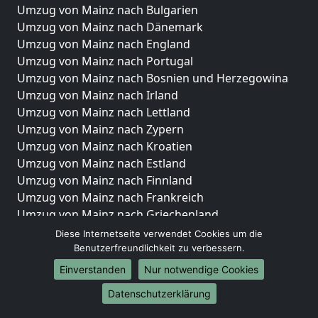
Umzug von Mainz nach Bulgarien
Umzug von Mainz nach Dänemark
Umzug von Mainz nach England
Umzug von Mainz nach Portugal
Umzug von Mainz nach Bosnien und Herzegowina
Umzug von Mainz nach Irland
Umzug von Mainz nach Lettland
Umzug von Mainz nach Zypern
Umzug von Mainz nach Kroatien
Umzug von Mainz nach Estland
Umzug von Mainz nach Finnland
Umzug von Mainz nach Frankreich
Umzug von Mainz nach Griechenland
Umzug von Mainz nach Italien
Diese Internetseite verwendet Cookies um die
Umzug von Mainz nach Liechtenstein
Benutzerfreundlichkeit zu verbessern.
Umzug von Mainz nach Luxemburg
Einverstanden
Nur notwendige Cookies
Umzug von Mainz nach Niederlande
Datenschutzerklärung
Umzug von Mainz nach Norwegen