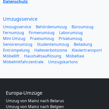
Datenschutz
Umzugsservice
Umzugsservice
Behördenumzug
Büroumzug
Fernumzug
Firmenumzug
Laborumzug
Mini Umzug
Praxisumzug
Privatumzug
Seniorenumzug
Studentenumzug
Beiladung
Entrümpelung
Halteverbotszone
Klaviertransport
Möbellift
Haushaltsauflösung
Möbeltaxi
Möbelmitfahrzentrale
Umzugskartons
Europa-Umzüge
Umzug von Mainz nach Belarus
Umzug von Mainz nach Belgien