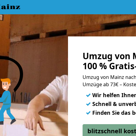
ainz
Umzug von M
100 % Grati
Umzug von Mainz nac
Umzüge ab 73€ – Koste
✓
Wir helfen Ihne
✓
Schnell & unverb
✓
Finden Sie das 
blitzschnell ko