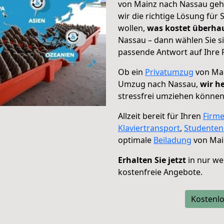
von Mainz nach Nassau geht
wir die richtige Lösung für
wollen,
was kostet überh
Nassau – dann wählen Sie s
passende Antwort auf Ihre 
Ob ein
Privatumzug
von Mai
Umzug nach Nassau,
wir h
stressfrei umziehen können
Allzeit bereit für Ihren
Firm
Klaviertransport
,
Studente
optimale
Beiladung
von Mai
Erhalten Sie jetzt
in nur we
kostenfreie Angebote.
Kostenlo