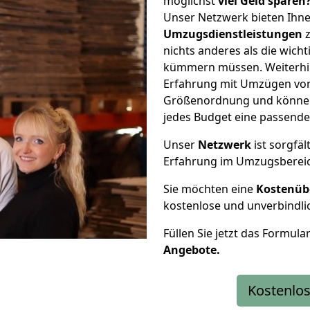
möglichst
viel Geld sparen
Unser Netzwerk bieten Ihn
Umzugsdienstleistungen
z
nichts anderes als die wic
kümmern müssen. Weiterhin
Erfahrung mit Umzügen von
Größenordnung und können 
jedes Budget eine passende
Unser
Netzwerk
ist sorgfäl
Erfahrung im Umzugsberei
Sie möchten eine
Kostenüb
kostenlose und unverbindli
Füllen Sie jetzt das Formula
Angebote.
Kostenlos