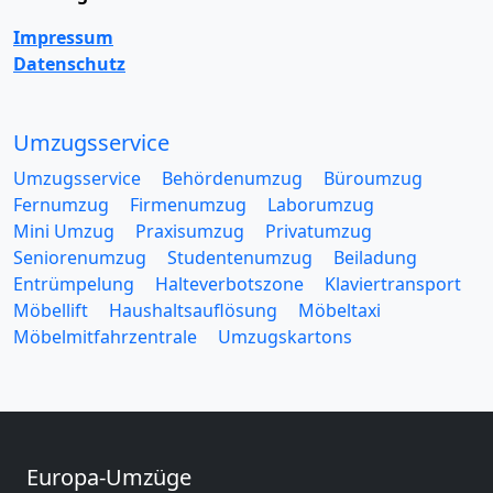
Impressum
Datenschutz
Umzugsservice
Umzugsservice
Behördenumzug
Büroumzug
Fernumzug
Firmenumzug
Laborumzug
Mini Umzug
Praxisumzug
Privatumzug
Seniorenumzug
Studentenumzug
Beiladung
Entrümpelung
Halteverbotszone
Klaviertransport
Möbellift
Haushaltsauflösung
Möbeltaxi
Möbelmitfahrzentrale
Umzugskartons
Europa-Umzüge