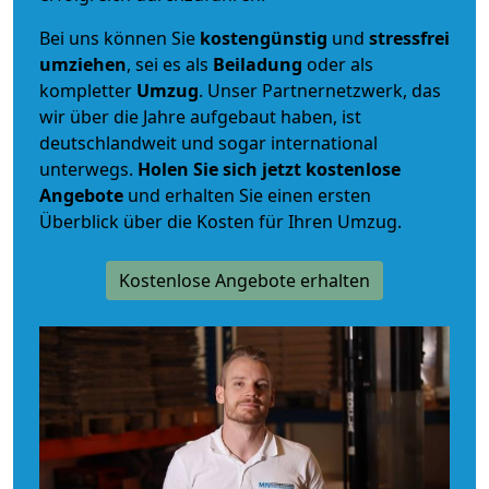
Bei uns können Sie
kostengünstig
und
stressfrei
umziehen
, sei es als
Beiladung
oder als
kompletter
Umzug
. Unser Partnernetzwerk, das
wir über die Jahre aufgebaut haben, ist
deutschlandweit und sogar international
unterwegs.
Holen Sie sich jetzt kostenlose
Angebote
und erhalten Sie einen ersten
Überblick über die Kosten für Ihren Umzug.
Kostenlose Angebote erhalten