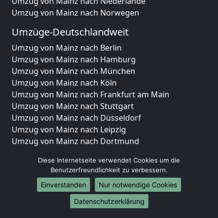
Umzug von Mainz nach Niederlande
Umzug von Mainz nach Norwegen
Umzüge-Deutschlandweit
Umzug von Mainz nach Berlin
Umzug von Mainz nach Hamburg
Umzug von Mainz nach München
Umzug von Mainz nach Köln
Umzug von Mainz nach Frankfurt am Main
Umzug von Mainz nach Stuttgart
Umzug von Mainz nach Düsseldorf
Umzug von Mainz nach Leipzig
Umzug von Mainz nach Dortmund
Umzug von Mainz nach Essen
Diese Internetseite verwendet Cookies um die
Umzug von Mainz nach Bremen
Benutzerfreundlichkeit zu verbessern.
Umzug von Mainz nach Dresden
Einverstanden
Nur notwendige Cookies
Umzug von Mainz nach Hannover
Umzug von Mainz nach Nürnberg
Datenschutzerklärung
Umzug von Mainz nach Duisburg