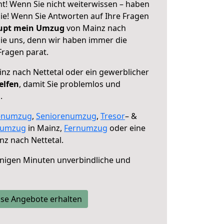
ht! Wenn Sie nicht weiterwissen – haben
 Sie! Wenn Sie Antworten auf Ihre Fragen
aupt mein Umzug
von Mainz nach
sie uns, denn wir haben immer die
Fragen parat.
nz nach Nettetal oder ein gewerblicher
elfen
, damit Sie problemlos und
.
enumzug
,
Seniorenumzug
,
Tresor
– &
numzug
in Mainz,
Fernumzug
oder eine
z nach Nettetal.
nigen Minuten unverbindliche und
se Angebote erhalten