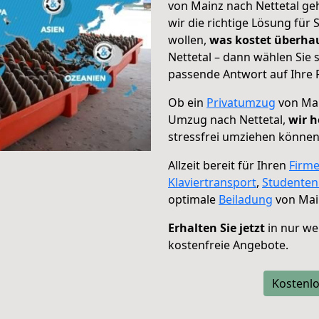
von Mainz nach Nettetal ge
wir die richtige Lösung für
wollen,
was kostet überh
Nettetal – dann wählen Sie 
passende Antwort auf Ihre 
Ob ein
Privatumzug
von Mai
Umzug nach Nettetal,
wir h
stressfrei umziehen können
Allzeit bereit für Ihren
Firm
Klaviertransport
,
Studente
optimale
Beiladung
von Main
Erhalten Sie jetzt
in nur we
kostenfreie Angebote.
Kostenlo