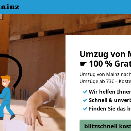
ainz
Umzug von M
☛ 100 % Gra
Umzug von Mainz nach
Umzüge ab 73€ – Koste
✓
Wir helfen Ihne
✓
Schnell & unverb
✓
Finden Sie das 
blitzschnell ko