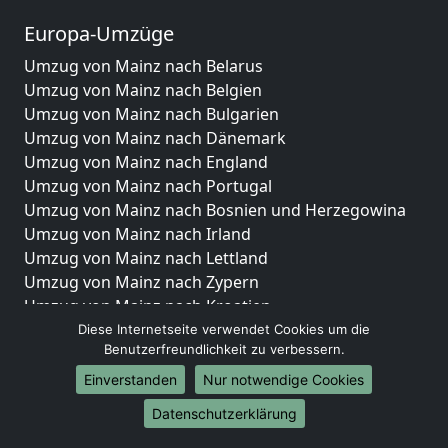
Europa-Umzüge
Umzug von Mainz nach Belarus
Umzug von Mainz nach Belgien
Umzug von Mainz nach Bulgarien
Umzug von Mainz nach Dänemark
Umzug von Mainz nach England
Umzug von Mainz nach Portugal
Umzug von Mainz nach Bosnien und Herzegowina
Umzug von Mainz nach Irland
Umzug von Mainz nach Lettland
Umzug von Mainz nach Zypern
Umzug von Mainz nach Kroatien
Umzug von Mainz nach Estland
Diese Internetseite verwendet Cookies um die
Benutzerfreundlichkeit zu verbessern.
Umzug von Mainz nach Finnland
Umzug von Mainz nach Frankreich
Einverstanden
Nur notwendige Cookies
Umzug von Mainz nach Griechenland
Datenschutzerklärung
Umzug von Mainz nach Italien