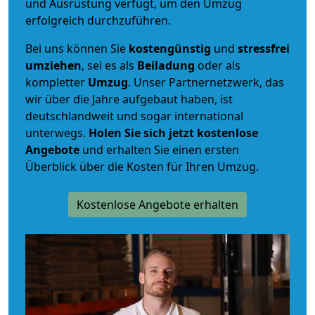
und Ausrüstung verfügt, um den Umzug
erfolgreich durchzuführen.
Bei uns können Sie
kostengünstig
und
stressfrei
umziehen
, sei es als
Beiladung
oder als
kompletter
Umzug
. Unser Partnernetzwerk, das
wir über die Jahre aufgebaut haben, ist
deutschlandweit und sogar international
unterwegs.
Holen Sie sich jetzt kostenlose
Angebote
und erhalten Sie einen ersten
Überblick über die Kosten für Ihren Umzug.
Kostenlose Angebote erhalten