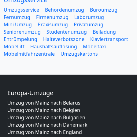
Umzugsservice
Behördenumzug
Büroumzug
Fernumzug
Firmenumzug
Laborumzug
Mini Umzug
Praxisumzug
Privatumzug
Seniorenumzug
Studentenumzug
Beiladung
Entrümpelung
Halteverbotszone
Klaviertransport
Möbellift
Haushaltsauflösung
Möbeltaxi
Möbelmitfahrzentrale
Umzugskartons
Europa-Umzüge
Umzug von Mainz nach Belarus
Umzug von Mainz nach Belgien
Umzug von Mainz nach Bulgarien
Umzug von Mainz nach Dänemark
Umzug von Mainz nach England