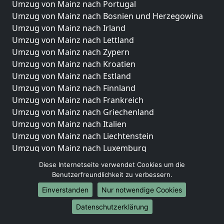
Umzug von Mainz nach Portugal
Umzug von Mainz nach Bosnien und Herzegowina
Umzug von Mainz nach Irland
Umzug von Mainz nach Lettland
Umzug von Mainz nach Zypern
Umzug von Mainz nach Kroatien
Umzug von Mainz nach Estland
Umzug von Mainz nach Finnland
Umzug von Mainz nach Frankreich
Umzug von Mainz nach Griechenland
Umzug von Mainz nach Italien
Umzug von Mainz nach Liechtenstein
Umzug von Mainz nach Luxemburg
Umzug von Mainz nach Niederlande
Diese Internetseite verwendet Cookies um die
Umzug von Mainz nach Norwegen
Benutzerfreundlichkeit zu verbessern.
Umzüge-Deutschlandweit
Einverstanden
Nur notwendige Cookies
Umzug von Mainz nach Berlin
Datenschutzerklärung
Umzug von Mainz nach Hamburg