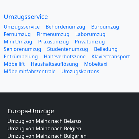
Umzugsservice
Umzugsservice
Behördenumzug
Büroumzug
Fernumzug
Firmenumzug
Laborumzug
Mini Umzug
Praxisumzug
Privatumzug
Seniorenumzug
Studentenumzug
Beiladung
Entrümpelung
Halteverbotszone
Klaviertransport
Möbellift
Haushaltsauflösung
Möbeltaxi
Möbelmitfahrzentrale
Umzugskartons
Europa-Umzüge
Umzug von Mainz nach Belarus
Umzug von Mainz nach Belgien
Umzug von Mainz nach Bulgarien