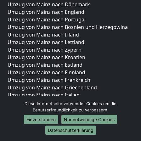
Umzug von Mainz nach Dänemark
Umzug von Mainz nach England
Umzug von Mainz nach Portugal
Umzug von Mainz nach Bosnien und Herzegowina
Umzug von Mainz nach Irland
Umzug von Mainz nach Lettland
Umzug von Mainz nach Zypern
Umzug von Mainz nach Kroatien
Umzug von Mainz nach Estland
Umzug von Mainz nach Finnland
Umzug von Mainz nach Frankreich
Umzug von Mainz nach Griechenland
Umzug von Mainz nach Italien
Umzug von Mainz nach Liechtenstein
Diese Internetseite verwendet Cookies um die
Umzug von Mainz nach Luxemburg
Benutzerfreundlichkeit zu verbessern.
Umzug von Mainz nach Niederlande
Einverstanden
Nur notwendige Cookies
Umzug von Mainz nach Norwegen
Datenschutzerklärung
Umzüge-Deutschlandweit