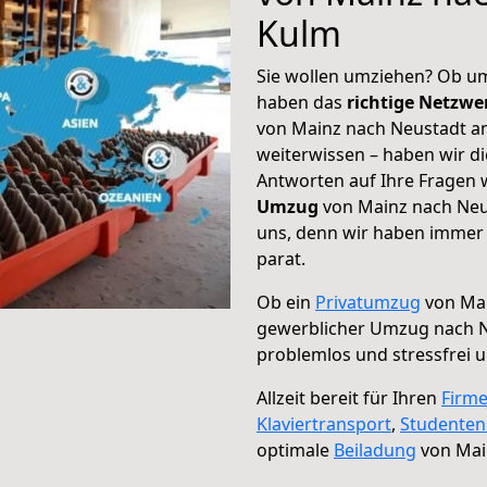
Kulm
Sie wollen umziehen? Ob um
haben das
richtige Netzw
von Mainz nach Neustadt am
weiterwissen – haben wir di
Antworten auf Ihre Fragen 
Umzug
von Mainz nach Neu
uns, denn wir haben immer 
parat.
Ob ein
Privatumzug
von Mai
gewerblicher Umzug nach 
problemlos und stressfrei 
Allzeit bereit für Ihren
Firm
Klaviertransport
,
Studente
optimale
Beiladung
von Mai