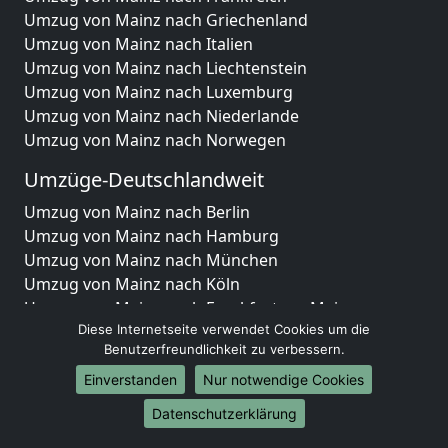
Umzug von Mainz nach Griechenland
Umzug von Mainz nach Italien
Umzug von Mainz nach Liechtenstein
Umzug von Mainz nach Luxemburg
Umzug von Mainz nach Niederlande
Umzug von Mainz nach Norwegen
Umzüge-Deutschlandweit
Umzug von Mainz nach Berlin
Umzug von Mainz nach Hamburg
Umzug von Mainz nach München
Umzug von Mainz nach Köln
Umzug von Mainz nach Frankfurt am Main
Umzug von Mainz nach Stuttgart
Diese Internetseite verwendet Cookies um die
Benutzerfreundlichkeit zu verbessern.
Umzug von Mainz nach Düsseldorf
Umzug von Mainz nach Leipzig
Einverstanden
Nur notwendige Cookies
Umzug von Mainz nach Dortmund
Datenschutzerklärung
Umzug von Mainz nach Essen