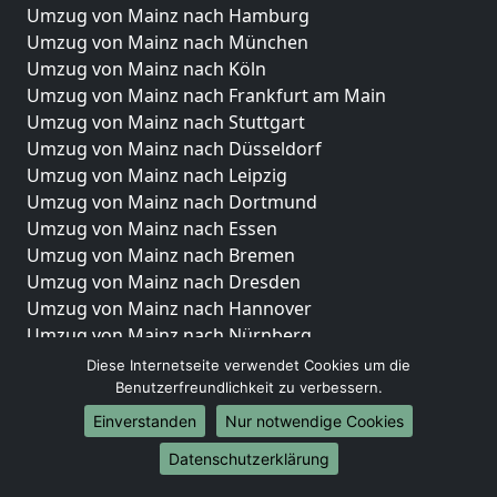
Umzug von Mainz nach Hamburg
Umzug von Mainz nach München
Umzug von Mainz nach Köln
Umzug von Mainz nach Frankfurt am Main
Umzug von Mainz nach Stuttgart
Umzug von Mainz nach Düsseldorf
Umzug von Mainz nach Leipzig
Umzug von Mainz nach Dortmund
Umzug von Mainz nach Essen
Umzug von Mainz nach Bremen
Umzug von Mainz nach Dresden
Umzug von Mainz nach Hannover
Umzug von Mainz nach Nürnberg
Umzug von Mainz nach Duisburg
Diese Internetseite verwendet Cookies um die
Umzug von Mainz nach Bochum
Benutzerfreundlichkeit zu verbessern.
Umzug von Mainz nach Wuppertal
Einverstanden
Nur notwendige Cookies
Umzug von Mainz nach Bielefeld
Datenschutzerklärung
Umzug von Mainz nach Bonn
Umzug von Mainz nach Münster