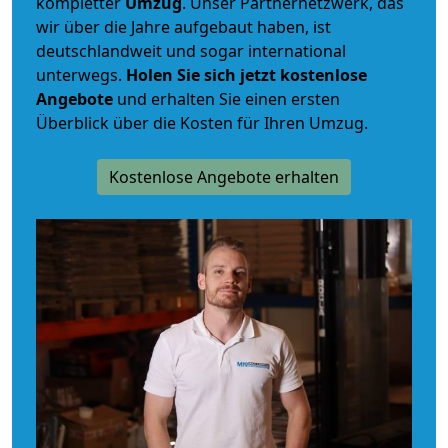
kompletter
Umzug
. Unser Partnernetzwerk, das
wir über die Jahre aufgebaut haben, ist
deutschlandweit und sogar international
unterwegs.
Holen Sie sich jetzt kostenlose
Angebote
und erhalten Sie einen ersten
Überblick über die Kosten für Ihren Umzug.
Kostenlose Angebote erhalten