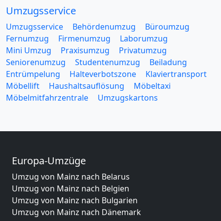
Umzugsservice
Umzugsservice
Behördenumzug
Büroumzug
Fernumzug
Firmenumzug
Laborumzug
Mini Umzug
Praxisumzug
Privatumzug
Seniorenumzug
Studentenumzug
Beiladung
Entrümpelung
Halteverbotszone
Klaviertransport
Möbellift
Haushaltsauflösung
Möbeltaxi
Möbelmitfahrzentrale
Umzugskartons
Europa-Umzüge
Umzug von Mainz nach Belarus
Umzug von Mainz nach Belgien
Umzug von Mainz nach Bulgarien
Umzug von Mainz nach Dänemark