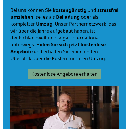
Bei uns können Sie
kostengünstig
und
stressfrei
umziehen
, sei es als
Beiladung
oder als
kompletter
Umzug
. Unser Partnernetzwerk, das
wir über die Jahre aufgebaut haben, ist
deutschlandweit und sogar international
unterwegs.
Holen Sie sich jetzt kostenlose
Angebote
und erhalten Sie einen ersten
Überblick über die Kosten für Ihren Umzug.
Kostenlose Angebote erhalten