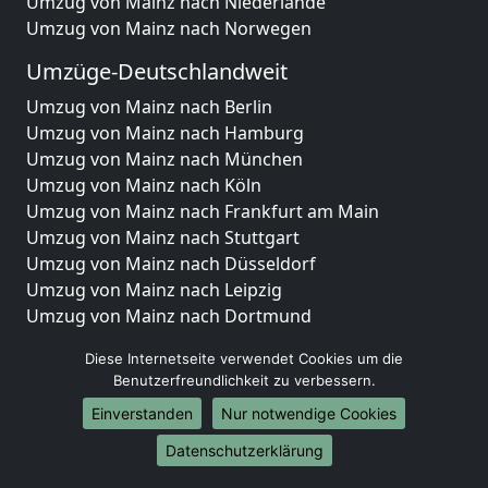
Umzug von Mainz nach Niederlande
Umzug von Mainz nach Norwegen
Umzüge-Deutschlandweit
Umzug von Mainz nach Berlin
Umzug von Mainz nach Hamburg
Umzug von Mainz nach München
Umzug von Mainz nach Köln
Umzug von Mainz nach Frankfurt am Main
Umzug von Mainz nach Stuttgart
Umzug von Mainz nach Düsseldorf
Umzug von Mainz nach Leipzig
Umzug von Mainz nach Dortmund
Umzug von Mainz nach Essen
Diese Internetseite verwendet Cookies um die
Umzug von Mainz nach Bremen
Benutzerfreundlichkeit zu verbessern.
Umzug von Mainz nach Dresden
Einverstanden
Nur notwendige Cookies
Umzug von Mainz nach Hannover
Umzug von Mainz nach Nürnberg
Datenschutzerklärung
Umzug von Mainz nach Duisburg