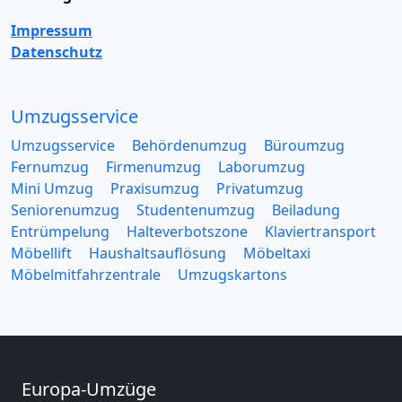
Impressum
Datenschutz
Umzugsservice
Umzugsservice
Behördenumzug
Büroumzug
Fernumzug
Firmenumzug
Laborumzug
Mini Umzug
Praxisumzug
Privatumzug
Seniorenumzug
Studentenumzug
Beiladung
Entrümpelung
Halteverbotszone
Klaviertransport
Möbellift
Haushaltsauflösung
Möbeltaxi
Möbelmitfahrzentrale
Umzugskartons
Europa-Umzüge