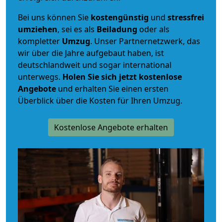
Bei uns können Sie
kostengünstig
und
stressfrei
umziehen
, sei es als
Beiladung
oder als
kompletter
Umzug
. Unser Partnernetzwerk, das
wir über die Jahre aufgebaut haben, ist
deutschlandweit und sogar international
unterwegs.
Holen Sie sich jetzt kostenlose
Angebote
und erhalten Sie einen ersten
Überblick über die Kosten für Ihren Umzug.
Kostenlose Angebote erhalten