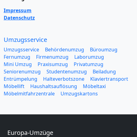
Impressum
Datenschutz
Umzugsservice
Umzugsservice
Behördenumzug
Büroumzug
Fernumzug
Firmenumzug
Laborumzug
Mini Umzug
Praxisumzug
Privatumzug
Seniorenumzug
Studentenumzug
Beiladung
Entrümpelung
Halteverbotszone
Klaviertransport
Möbellift
Haushaltsauflösung
Möbeltaxi
Möbelmitfahrzentrale
Umzugskartons
Europa-Umzüge