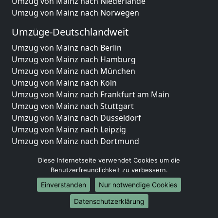
Umzug von Mainz nach Niederlande
Umzug von Mainz nach Norwegen
Umzüge-Deutschlandweit
Umzug von Mainz nach Berlin
Umzug von Mainz nach Hamburg
Umzug von Mainz nach München
Umzug von Mainz nach Köln
Umzug von Mainz nach Frankfurt am Main
Umzug von Mainz nach Stuttgart
Umzug von Mainz nach Düsseldorf
Umzug von Mainz nach Leipzig
Umzug von Mainz nach Dortmund
Umzug von Mainz nach Essen
Diese Internetseite verwendet Cookies um die
Umzug von Mainz nach Bremen
Benutzerfreundlichkeit zu verbessern.
Umzug von Mainz nach Dresden
Einverstanden
Nur notwendige Cookies
Umzug von Mainz nach Hannover
Umzug von Mainz nach Nürnberg
Datenschutzerklärung
Umzug von Mainz nach Duisburg